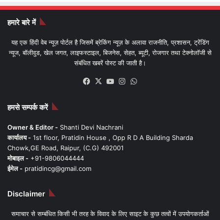
हमारे बारे में
यह एक हिंदी वेब न्यूज़ पोर्टल है जिसमें ब्रेकिंग न्यूज़ के अलावा राजनीति, प्रशासन, ट्रेंडिंग
न्यूज, बॉलीवुड, खेल जगत, लाइफस्टाइल, बिजनेस, सेहत, ब्यूटी, रोजगार तथा टेक्नोलॉजी से
संबंधित खबरें पोस्ट की जाती है।
Facebook
X
YouTube
Instagram
WhatsApp
हमसे सम्पर्क करें
Owner & Editor -
Shanti Devi Nachrani
कार्यालय -
1st floor, Pratidin House , Opp R D A Building Sharda
Chowk,GE Road, Raipur, (C.G) 492001
मोबाइल -
+91-9806044444
ईमेल -
pratidincg@gmail.com
Disclaimer
समाचार से सम्बंधित किसी भी तरह के विवाद के लिए साइट के कुछ तत्वों में उपयोगकर्ताओं