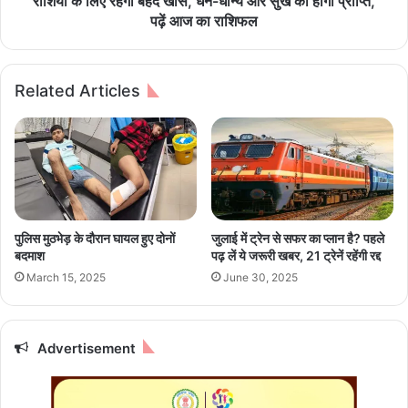
राशियों के लिए रहेगा बेहद खास, धन-धान्य और सुख की होगी प्राप्ति,
के
a
पढ़ें आज का राशिफल
लि
l
ए
2
ब
7
Related Articles
ना
M
एं
a
गे
y
जी
2
त
0
की
2
ज
5
मी
:
पुलिस मुठभेड़ के दौरान घायल हुए दोनों
जुलाई में ट्रेन से सफर का प्लान है? पहले
न
आ
बदमाश
पढ़ लें ये जरूरी खबर, 21 ट्रेनें रहेंगी रद्द
ज
March 15, 2025
June 30, 2025
मं
ग
ल
वा
Advertisement
र
को
इ