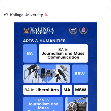
न्य
औ
र
Kalinga University
सु
ख
की
हो
गी
प्रा
प्ति
,
प
ढ़ें
आ
ज
का
रा
शि
फ
ल