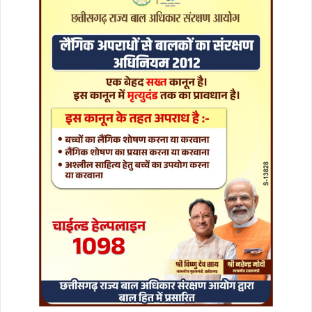
न
4
रा
शि
यों
के
लि
ए
र
हे
गा
बे
ह
द
खा
स
,
ध
न
-
धा