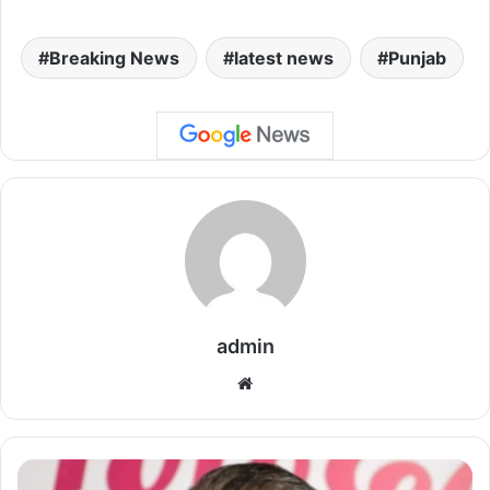
Breaking News
latest news
Punjab
admin
We
bsi
te
2