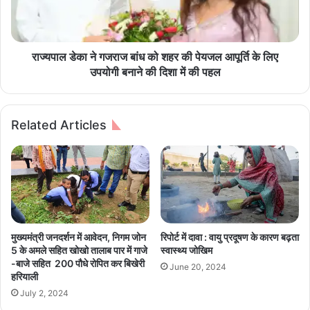
में
ने
पें
ग
श
ज
न
रा
राज्यपाल डेका ने गजराज बांध को शहर की पेयजल आपूर्ति के लिए
र
ज
उपयोगी बनाने की दिशा में की पहल
स
बां
म्मा
ध
न
को
Related Articles
स
श
मा
ह
रो
र
ह
की
आ
पे
यो
य
जि
ज
त
ल
मुख्यमंत्री जनदर्शन में आवेदन, निगम जोन
रिपोर्ट में दावा : वायु प्रदूषण के कारण बढ़ता
आ
5 के अमले सहित खोखो तालाब पार में गाजे
स्वास्थ्य जोखिम
पू
-बाजे सहित 200 पौधे रोपित कर बिखेरी
June 20, 2024
र्ति
हरियाली
के
July 2, 2024
लि