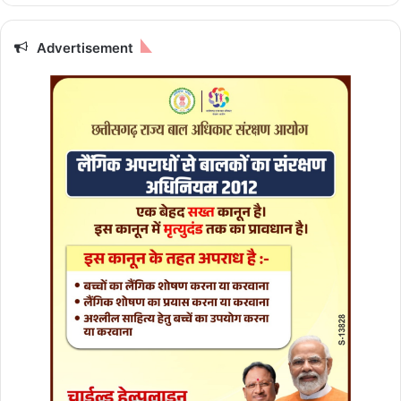
ए
उ
Advertisement
प
यो
गी
ब
ना
ने
की
दि
शा
में
की
प
ह
ल