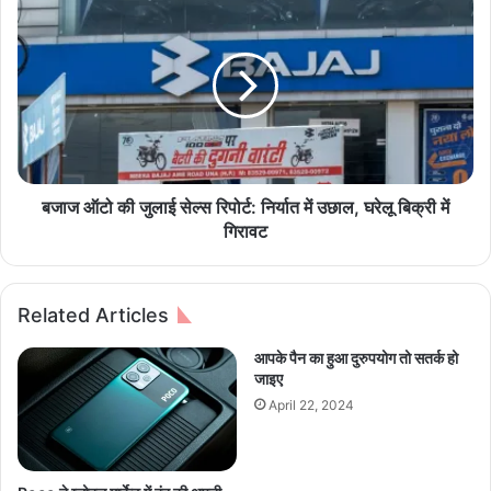
डि
जा
या
ज
ट्रा
ऑ
इ
टो
ब
की
ल
जु
गे
ला
म्स
ई
’
से
बजाज ऑटो की जुलाई सेल्स रिपोर्ट: निर्यात में उछाल, घरेलू बिक्री में
का
ल्स
गिरावट
द
रि
र्जा
पो
,
र्ट
Related Articles
रा
:
य
नि
आपके पैन का हुआ दुरुपयोग तो सतर्क हो
पु
र्या
जाइए
र
त
April 22, 2024
-
में
बि
उ
ला
छा
स
ल