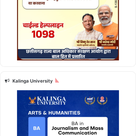
त्री
सा
य
की
कें
द्री
य
मं
त्री
मां
ड
वि
या
Kalinga University
से
मु
ला
का
त