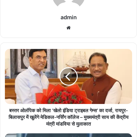
admin
We
bsi
te
ब
स्त
र
ओ
लं
पि
क
को
मि
ला
बस्तर ओलंपिक को मिला ‘खेलो इंडिया ट्राइबल गेम्स’ का दर्जा, रायपुर-
‘
बिलासपुर में खुलेंगे मेडिकल-नर्सिंग कॉलेज – मुख्यमंत्री साय की केंद्रीय
खे
मंत्री मांडविया से मुलाकात
लो
इं
ब