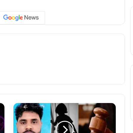
म
स्जि
द
में
मा