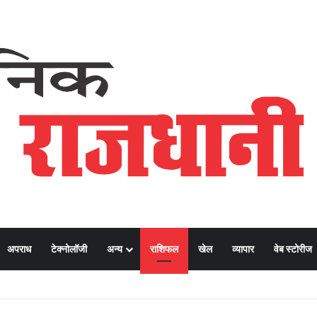
अपराध
टेक्नोलॉजी
अन्य
राशिफल
खेल
व्यापार
वेब स्टोरीज