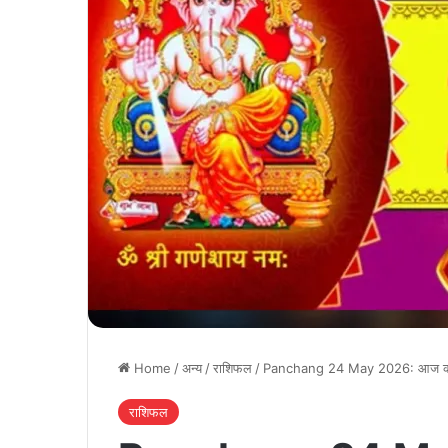
Home
/
अन्य
/
राशिफल
/
Panchang 24 May 2026: आज कब से क
राशिफल