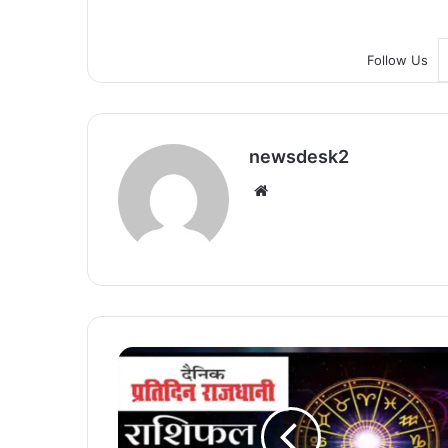
Follow Us
newsdesk2
We
bsi
te
A
a
j
K
a