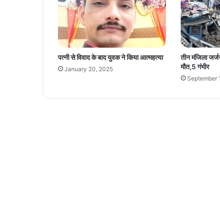
ज
क
ब
से
क
पत्नी से विवाद के बाद युवक ने किया आत्महत्या
तीन मंजिला जर्ज
ब
मौत,5 गंभीर
January 20, 2025
त
September 
क
है
रा
हु
का
ल
औ
र
अ
भि
जी
त
मु
हू