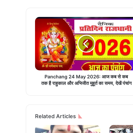
P
a
n
c
h
a
n
g
2
4
Panchang 24 May 2026: आज कब से कब
M
तक है राहुकाल और अभिजीत मुहूर्त का समय, देखें पंचांग
a
y
2
0
2
Related Articles
6
:
आ