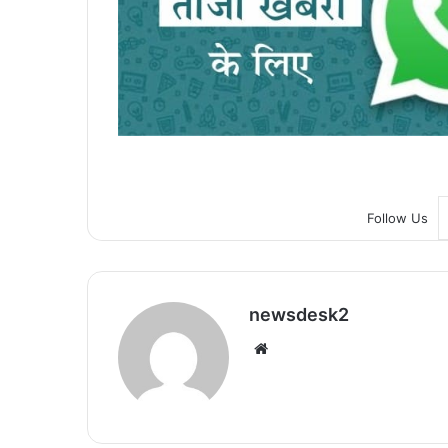
Follow Us
newsdesk2
We
bsi
te