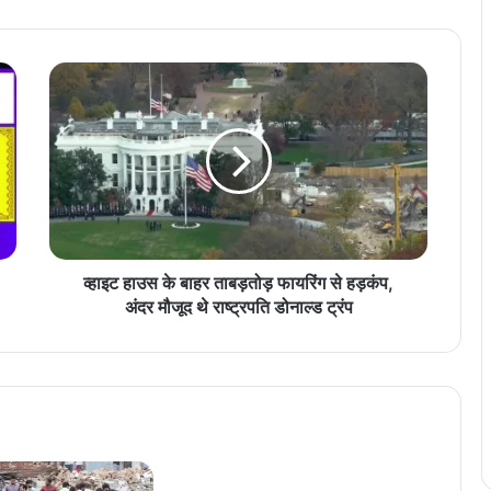
व्हा
इ
ट
हा
उ
स
के
बा
ह
र
व्हाइट हाउस के बाहर ताबड़तोड़ फायरिंग से हड़कंप,
ता
अंदर मौजूद थे राष्ट्रपति डोनाल्ड ट्रंप
ब
ड़
तो
ड़
फा
य
रिं
ग