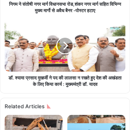
र
निगम ने संतोषी नगर मार्ग विधानसभा रोड,शंकर नगर मार्ग सहित विभिन्न
मा
मुख्य मार्गो से अवैध बैनर -पोस्टर हटाए
र्ग
वि
डॉ
धा
.
न
श्या
स
मा
भा
प्र
रो
सा
ड
द
,
मु
शं
ख
क
र्जी
डॉ. श्यामा प्रसाद मुखर्जी ने पद की लालसा न रखते हुए देश की अखंडता
र
ने
के लिए किया कार्य : मुख्यमंत्री डॉ. यादव
न
प
ग
द
र
की
Related Articles
मा
ला
र्ग
ल
स
सा
हि
न