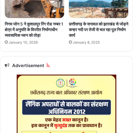
त
र
वि
ख
भि
ते
न्न
हु
निगम जोन 5 ने कुशालपुर रिंग रोड नम्बर 1
छत्तीसगढ़ के सनावल को झारखंड से जोड़ने
मु
ए
क्षेत्र में अनुमति के विपरीत निर्माणाधीन
कन्हर नदी पर तेजी से चल रहा पुल निर्माण
ख्य
दे
व्यवसायिक भवन को तोड़ा
कार्य
मा
श
January 10, 2026
January 8, 2025
र्गो
की
से
अ
अ
खं
वै
ड
Advertisement
ध
ता
बै
के
न
लि
र
ए
-
कि
पो
या
स्ट
का
र
र्य
ह
:
टा
मु
ए