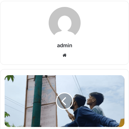
admin
We
bsi
te
नि
ग
म
ने
सं
तो
षी
न
ग