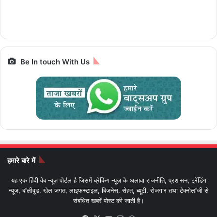
रैम और 5G सपोर्ट के साथ
ज्योतिर्लिंग यात्रा, जानें पूरा
किलोमीटर e-Luna
स्मार्टफोन पर बेस्ट डील्स,
पैकेज और किराया IRCTC
Prime,सस्ती इलेक्ट्रिक
आज आखिरी मौका
Bharat Gaurav
बाइक
Be In touch With Us
हमारे बारे में
यह एक हिंदी वेब न्यूज़ पोर्टल है जिसमें ब्रेकिंग न्यूज़ के अलावा राजनीति, प्रशासन, ट्रेंडिंग
न्यूज, बॉलीवुड, खेल जगत, लाइफस्टाइल, बिजनेस, सेहत, ब्यूटी, रोजगार तथा टेक्नोलॉजी से
संबंधित खबरें पोस्ट की जाती है।