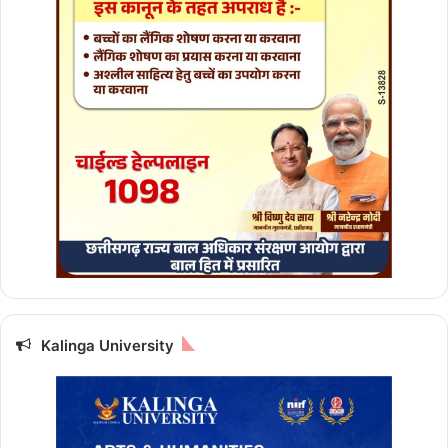
ख्य
मं
त्री
डॉ
.
या
द
व
Kalinga University