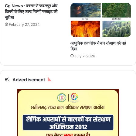
ल्वे
से
Cg News : बस्तर से जबलपुर और
मु
शा
दिल्ली के लिए जल्द मिलेगी फ्लाइट की
म्ब
स
सुविधा
ई
न
February 27, 2024
को
में
6
ब
-
ढ़े
आधुनिक तकनीक से वन संरक्षण को नई
2
गी
दिशा
गो
कु
July 7, 2026
ल
श
से
ल
ह
ता
रा
औ
Advertisement
या
र
द
क्ष
ता
:
मु
ख्य
मं
त्री