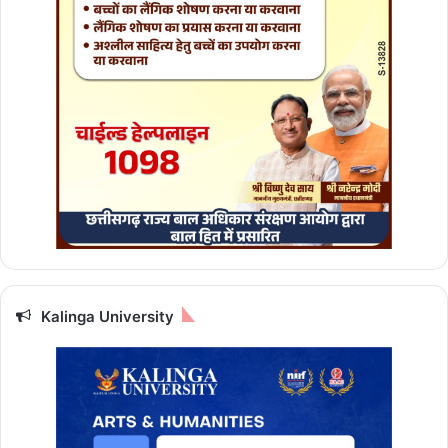
र
सों
,
न
का
रा
त्म
क
ऊ
र्जा
औ
र
न
ज
र
Kalinga University
दो
ष
से
मि
ले
गी