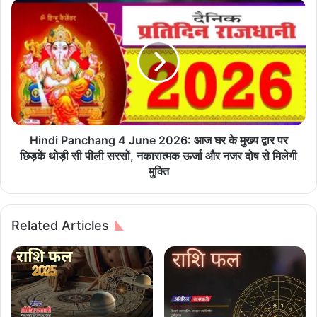
ल
H
पू
i
रे
n
,
d
न
i
ग
P
री
a
य
n
नि
c
का
h
Hindi Panchang 4 June 2026: आज घर के मुख्य द्वार पर
यों
a
छिड़कें थोड़ी सी पीली सरसों, नकारात्मक ऊर्जा और नजर दोष से मिलेगी
में
n
मुक्ति
3
g
0
4
जू
J
Related Articles
न
u
त
n
क
e
आ
2
यो
0
जि
2
त