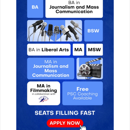
मु
क्ति