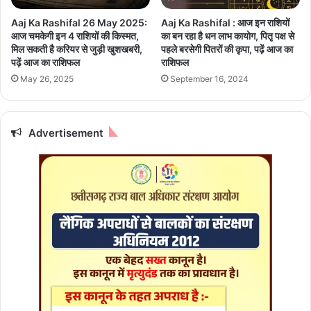
6
कि
:
Aaj Ka Rashifal 26 May 2025:
Aaj Ka Rashifal : आज इन राशियों
ए
आ
आज चमकेगी इन 4 राशियों की किस्मत,
का बन रहा है धन लाभ कायोग, पितृ पक्ष से
जा
ज
मिल सकती है करियर से जुड़ी खुशखबरी,
पहले बरसेगी पितरों की कृपा, पढ़ें आज का
एं
घ
पढ़ें आज का राशिफल
राशिफल
गे
र
May 26, 2025
September 16, 2024
स्व
के
नि
मु
धि
ख्य
म
द्वा
Advertisement
हो
र
त्स
प
व
र
औ
छि
र
ड़
लो
कें
क
थो
क
ड़ी
ल्या
सी
ण
पी
मे
ली
ला
स