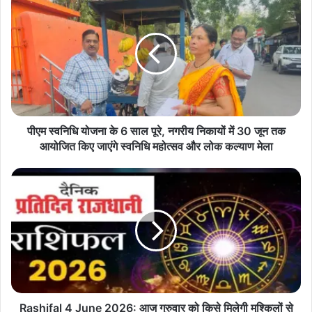
ए
म
स्व
नि
धि
यो
ज
ना
के
पीएम स्वनिधि योजना के 6 साल पूरे, नगरीय निकायों में 30 जून तक
6
आयोजित किए जाएंगे स्वनिधि महोत्सव और लोक कल्याण मेला
सा
ल
R
पू
a
रे
s
,
h
न
i
ग
f
री
a
य
l
नि
4
का
J
Rashifal 4 June 2026: आज गुरुवार को किसे मिलेगी मुश्किलों से