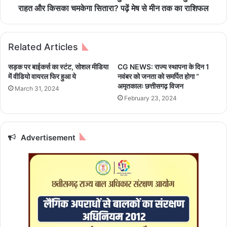
यों
u
राहत और किसका चमकेगा सितारा? पढ़ें मेष से मीन तक का राशिफल
में
n
3
e
0
2
Related Articles
जू
0
न
2
सड़क पर बाईकर्स का स्टंट, सोशल मीडिया
CG NEWS: राज्य स्थापना के दिन 1
त
6
में वीडियो वायरल फिर हुआ ये
नवंबर को जनता को समर्पित होगा “
क
:
अमृतकालः छत्तीसगढ़ विजन
March 31, 2024
आ
आ
February 23, 2024
यो
ज
जि
गु
त
रु
कि
वा
Advertisement
ए
र
जा
को
एं
कि
गे
से
स्व
मि
नि
ले
धि
गी
म
मु