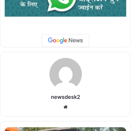
newsdesk2
We
bsi
te
पी