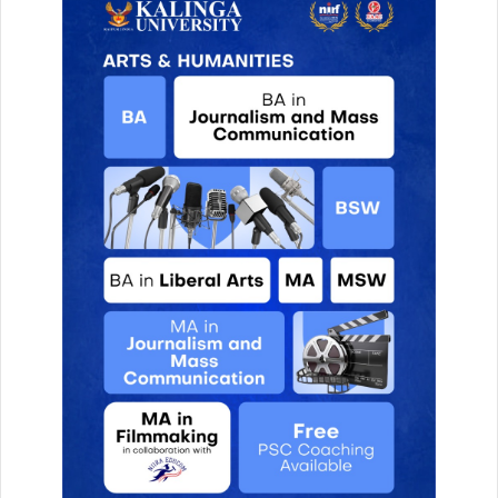
ष
से
मी
न
त
क
का
रा
शि
फ
ल