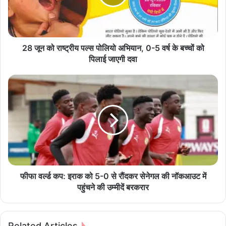
रा
ष्ट्री
य
प
ल्स
28 जून को राष्ट्रीय पल्स पोलियो अभियान, 0-5 वर्ष के बच्चों को
पो
पिलाई जाएगी दवा
लि
यो
फी
अ
फा
भि
व
या
र्ल्ड
न
क
,
प
0
:
-
इ
5
रा
व
क
फीफा वर्ल्ड कप: इराक को 5-0 से रौंदकर सेनेगल की नॉकआउट में
र्ष
को
पहुंचने की उम्मीदें बरकरार
के
5
ब
-
च्चों
0
Related Articles