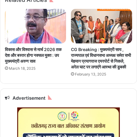
को
से
पि
रौं
ला
द
ई
क
जा
र
ए
से
गी
ने
द
ग
विकास और विश्वास से मार्च 2026 तक
CG Breaking : मुख्यमंत्री साय ,
वा
ल
देश और बस्तर होगा नक्सल मुक्त : उप
राज्यपाल एवं विधानसभा अध्यक्ष समेत सभी
की
मुख्यमंत्री अरुण साव
मेहमान प्रयागराज एयरपाेर्ट से निकले,
नॉ
अरेल घाट पर लगाएंगे आस्था की डुबकी
March 18, 2025
क
February 13, 2025
आ
उ
ट
Advertisement
में
प
हुं
च
ने
की
उ