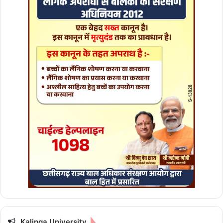
म्मी
दें
ब
र
क
रा
र
Kalinga University