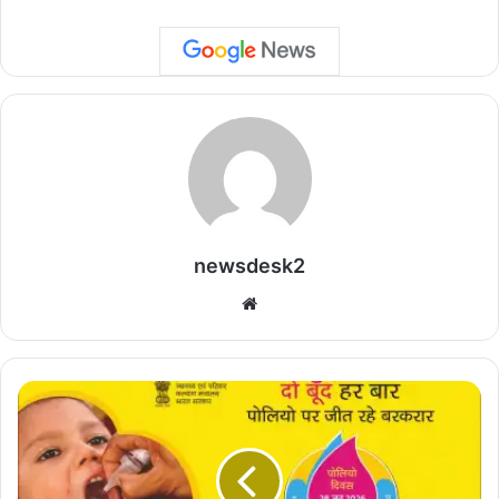
newsdesk2
We
bsi
te
2
8
जू
न
को