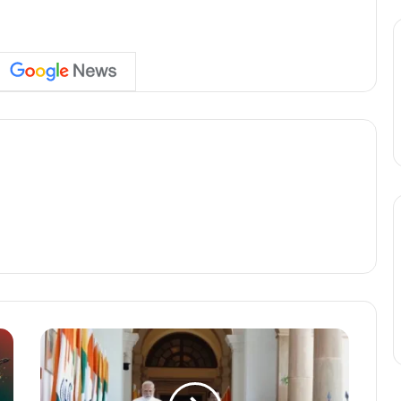
भा
र
त
-