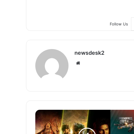
Follow Us
newsdesk2
We
bsi
te
इ
स
जू
न