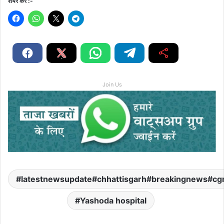
शेयर करें :-
Join Us
latestnewsupdate#chhattisgarh#breakingnews#cg
Yashoda hospital