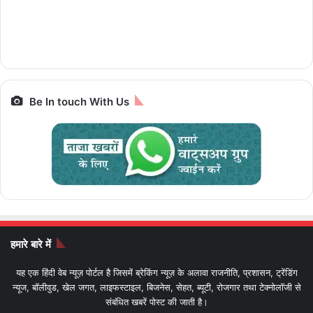
चलेगी 10 पैसे प्रति
iPhone से Pixel तक
रैम और 5G सपोर्ट के साथ
ज्योतिर्लिंग यात्रा, जानें पूरा
किलोमीटर e-Luna
स्मार्टफोन पर बेस्ट डील्स,
पैकेज और किराया IRCTC
Prime,सस्ती इलेक्ट्रिक
आज आखिरी मौका
Bharat Gaurav
बाइक
Be In touch With Us
हमारे बारे में
यह एक हिंदी वेब न्यूज़ पोर्टल है जिसमें ब्रेकिंग न्यूज़ के अलावा राजनीति, प्रशासन, ट्रेंडिंग
न्यूज, बॉलीवुड, खेल जगत, लाइफस्टाइल, बिजनेस, सेहत, ब्यूटी, रोजगार तथा टेक्नोलॉजी से
संबंधित खबरें पोस्ट की जाती है।