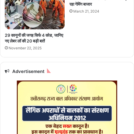
क
u
रहा गेमिंग बाजार
र्ता
b
March 21, 2024
प
l
र
e
क
D
र
o
29 कानूनों की जगह सिर्फ 4 कोड, जानिए
ना
o
नए लेबर लॉ की 20 बड़ी बातें
हो
r
November 22, 2025
गा
R
फो
e
क
f
स
r
Advertisement
i
g
e
r
a
t
o
r
s