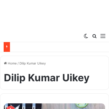
Switch ski
Search
M
Home
/
Dilip Kumar Uikey
Dilip Kumar Uikey