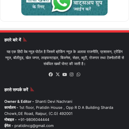
हमारे बारे में
यह एक हिंदी वेब न्यूज़ पोर्टल है जिसमें ब्रेकिंग न्यूज़ के अलावा राजनीति, प्रशासन, ट्रेंडिंग
न्यूज, बॉलीवुड, खेल जगत, लाइफस्टाइल, बिजनेस, सेहत, ब्यूटी, रोजगार तथा टेक्नोलॉजी से
संबंधित खबरें पोस्ट की जाती है।
Facebook
X
YouTube
Instagram
WhatsApp
हमसे सम्पर्क करें
Owner & Editor -
Shanti Devi Nachrani
कार्यालय -
1st floor, Pratidin House , Opp R D A Building Sharda
Chowk,GE Road, Raipur, (C.G) 492001
मोबाइल -
+91-9806044444
ईमेल -
pratidincg@gmail.com