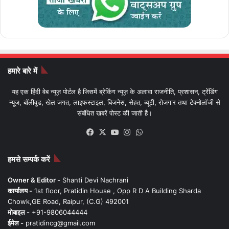
हमारे बारे में
यह एक हिंदी वेब न्यूज़ पोर्टल है जिसमें ब्रेकिंग न्यूज़ के अलावा राजनीति, प्रशासन, ट्रेंडिंग
न्यूज, बॉलीवुड, खेल जगत, लाइफस्टाइल, बिजनेस, सेहत, ब्यूटी, रोजगार तथा टेक्नोलॉजी से
संबंधित खबरें पोस्ट की जाती है।
Facebook
X
YouTube
Instagram
WhatsApp
हमसे सम्पर्क करें
Owner & Editor -
Shanti Devi Nachrani
कार्यालय -
1st floor, Pratidin House , Opp R D A Building Sharda
Chowk,GE Road, Raipur, (C.G) 492001
मोबाइल -
+91-9806044444
ईमेल -
pratidincg@gmail.com