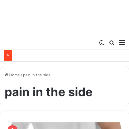
Switch ski
Search
M
Home
/
pain in the side
pain in the side