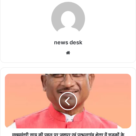
news desk
We
bsi
te
मु
ख्य
मं
त्री
सा
य
की
प
ह
ल
मुख्यमंत्री साय की पहल पर जशपुर एवं पत्थलगांव क्षेत्र में सड़कों के