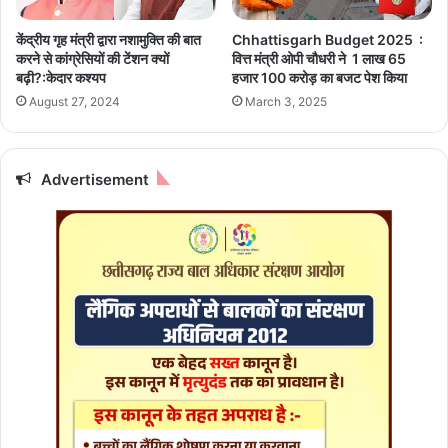
नि
दि
र्मा
व
केंद्रीय गृह मंत्री द्वारा नशामुक्ति की बात
Chhattisgarh Budget 2025 :
ण
स
करने से कांग्रेसियों की टेंशन क्यों
वित्त मंत्री ओपी चाैधरी ने 1 लाख 65
की
म
बढ़ी?:केदार कश्यप
हजार 100 करोड़ का बजट पेश किया
मि
ना
August 27, 2024
March 3, 2025
ली
या
प्र
ग
शा
या
स
Advertisement
की
य
स्वी
कृ
ति