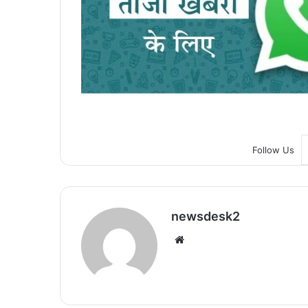
Follow Us
newsdesk2
We
bsi
te