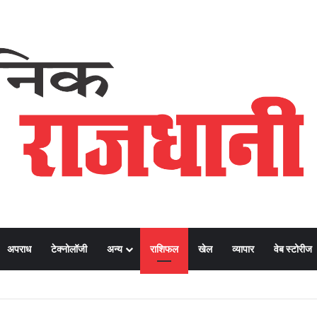
अपराध
टेक्नोलॉजी
अन्य
राशिफल
खेल
व्यापार
वेब स्टोरीज