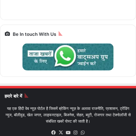
पैकेज और किराया IRCTC
Prime,सस्ती इलेक्ट्रिक
आज आखिरी मौका
Bharat Gaurav
बाइक
Be In touch With Us
हमारे बारे में
यह एक हिंदी वेब न्यूज़ पोर्टल है जिसमें ब्रेकिंग न्यूज़ के अलावा राजनीति, प्रशासन, ट्रेंडिंग
न्यूज, बॉलीवुड, खेल जगत, लाइफस्टाइल, बिजनेस, सेहत, ब्यूटी, रोजगार तथा टेक्नोलॉजी से
संबंधित खबरें पोस्ट की जाती है।
Facebook
X
YouTube
Instagram
WhatsApp