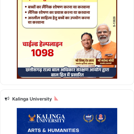
ए
क्या
ले
क
र
आ
या
है
जा
ने
स
भी
रा
शि
यों
का
Kalinga University
हा
ल