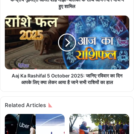
शा
हुए शामिल
ह
मां
A
झी
a
-
j
चा
K
ल
a
की
R
के
a
सा
s
थ
h
अ
i
Aaj Ka Rashifal 5 October 2025: जानिए रविवार का दिन
भि
f
आपके लिए क्या लेकर आया है जाने सभी राशियों का हाल
न
a
न्द
l
न
5
Related Articles
भो
O
ज
c
में
t
हु
o
ए
b