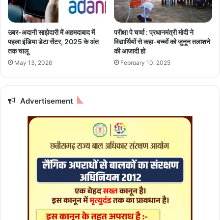
शा
e
मि
r
ल
2
उबर-अदानी साझेदारी में अहमदाबाद में
परीक्षा पे चर्चा : प्रधानमंत्री मोदी ने
0
पहला इंडिया डेटा सेंटर, 2025 के अंत
विद्यार्थियों से कहा-बच्चों को जुनून तलाशने
2
तक चालू
की आजादी हो
5
May 13, 2026
February 10, 2025
:
जा
नि
ए
Advertisement
र
वि
वा
र
का
दि
न
आ
प
के
लि