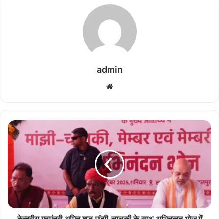
admin
We
bsi
te
के
न्द्री
य
गृ
ह
मं
त्री
अ
मि
त
केन्द्रीय गृहमंत्री अमित शाह मांझी-चालकी के साथ अभिनन्दन भोज में