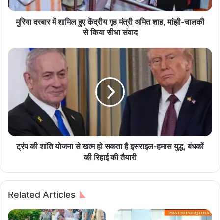
में
शा
मि
मुरिया दरबार में शामिल हुए केंद्रीय गृह मंत्री अमित शाह, मांझी-चालकी
ल
से किया सीधा संवाद
हु
ए
ट्रं
कें
प
द्री
की
य
शां
गृ
ति
ह
यो
मं
ज
त्री
ना
अ
से
मि
ख
ट्रंप की शांति योजना से खत्म हो सकता है इसराइल-हमास युद्ध, बंधकों
त
त्म
की रिहाई की तैयारी
शा
हो
ह
स
,
क
Related Articles
मां
ता
झी
है
-
इ