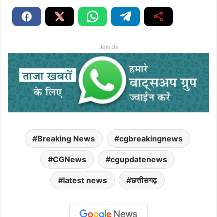
Join Us
Breaking News
cgbreakingnews
CGNews
cgupdatenews
latest news
छत्तीसगढ़