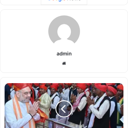
admin
We
bsi
te
मु
रि
या
द
र
बा
र