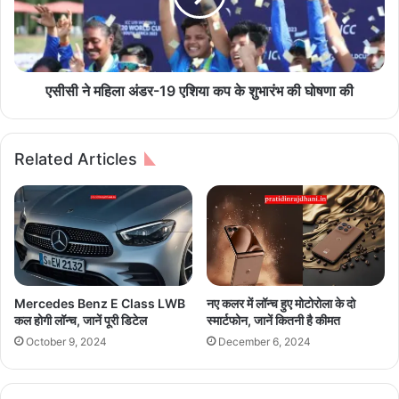
इ
हि
ए
ला
जा
अं
न
ड
ते
र
एसीसी ने महिला अंडर-19 एशिया कप के शुभारंभ की घोषणा की
हैं
-
1
9
Related Articles
ए
शि
या
क
प
के
शु
भा
Mercedes Benz E Class LWB
नए कलर में लॉन्च हुए मोटोरोला के दो
रं
कल होगी लॉन्‍च, जानें पूरी डिटेल
स्मार्टफोन, जानें कितनी है कीमत
भ
October 9, 2024
December 6, 2024
की
घो
ष