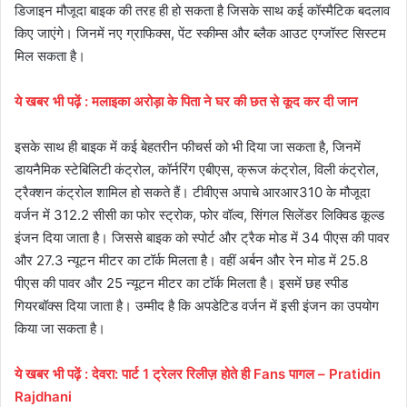
डिजाइन मौजूदा बाइक की तरह ही हो सकता है जिसके साथ कई कॉस्‍मैटिक बदलाव
किए जाएंगे। जिनमें नए ग्राफिक्‍स, पेंट स्‍कीम्‍स और ब्‍लैक आउट एग्‍जॉस्‍ट सिस्‍टम
मिल सकता है।
ये
खबर
भी
पढ़ें
:
मलाइका अरोड़ा के पिता ने घर की छत से कूद कर दी जान
इसके साथ ही बाइक में कई बेहतरीन फीचर्स को भी दिया जा सकता है, जिनमें
डायनैमिक स्‍टेबिलिटी कंट्रोल, कॉर्नरिंग एबीएस, क्रूज कंट्रोल, विली कंट्रोल,
ट्रैक्‍शन कंट्रोल शामिल हो सकते हैं। टीवीएस अपाचे आरआर310 के मौजूदा
वर्जन में 312.2 सीसी का फोर स्‍ट्रोक, फोर वॉल्‍व, सिंगल सिलेंडर लिक्‍विड कूल्‍ड
इंजन दिया जाता है। जिससे बाइक को स्‍पोर्ट और ट्रैक मोड में 34 पीएस की पावर
और 27.3 न्‍यूटन मीटर का टॉर्क मिलता है। वहीं अर्बन और रेन मोड में 25.8
पीएस की पावर और 25 न्‍यूटन मीटर का टॉर्क मिलता है। इसमें छह स्‍पीड
गियरबॉक्‍स दिया जाता है। उम्‍मीद है कि अपडेटिड वर्जन में इसी इंजन का उपयोग
किया जा सकता है।
ये
खबर
भी
पढ़ें
:
देवरा: पार्ट 1 ट्रेलर रिलीज़ होते ही Fans पागल – Pratidin
Rajdhani