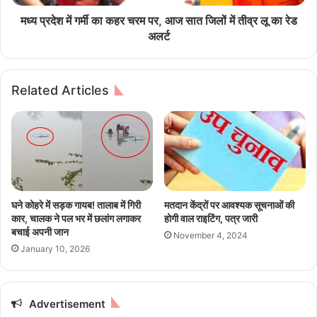
ज
का
हो
क
मध्य प्रदेश में गर्मी का कहर चरम पर, आज सात जिलों में तीव्र लू का रेड
गी
ह
अलर्ट
हा
र
ई
च
-
र
Related Articles
ले
म
व
प
ल
र
बै
,
ठ
आ
क
ज
,
सा
स
त
घने कोहरे में सड़क गायब! तालाब में गिरी
मतदान केंद्रों पर आवश्यक सूचनाओं की
भी
जि
कार, चालक ने पल भर में छलांग लगाकर
होगी वाल राइटिंग, पत्र जारी
मं
लों
बचाई अपनी जान
November 4, 2024
त्रि
में
January 10, 2026
यों
ती
को
व्र
दि
लू
ल्ली
का
Advertisement
में
रे