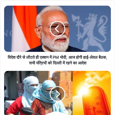
te
वि
दे
श
दौ
रे
से
लौ
ट
ते
ही
विदेश दौरे से लौटते ही एक्शन में PM मोदी, आज होगी हाई-लेवल बैठक,
ए
सभी मंत्रियों को दिल्ली में रहने का आदेश
क्श
न
म
में
ध्य
P
प्र
M
दे
मो
श
दी
में
,
ग
आ
र्मी