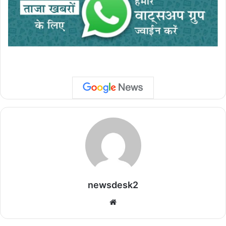
newsdesk2
We
bsi