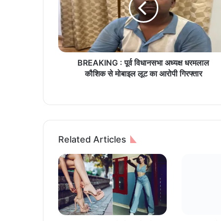
K
I
N
G
:
पू
BREAKING : पूर्व विधानसभा अध्यक्ष धरमलाल
र्व
कौशिक से मोबाइल लूट का आरोपी गिरफ्तार
वि
धा
न
स
भा
अ
Related Articles
ध्य
क्ष
ध
र
म
ला
ल
कौ