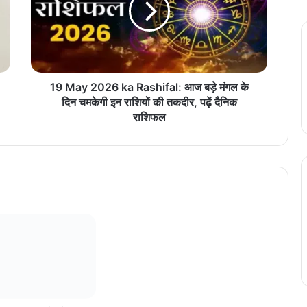
y
2
0
2
6
k
19 May 2026 ka Rashifal: आज बड़े मंगल के
a
दिन चमकेगी इन राशियों की तकदीर, पढ़ें दैनिक
R
राशिफल
a
s
h
i
f
a
l
:
आ
ज
ब
ड़े
मं