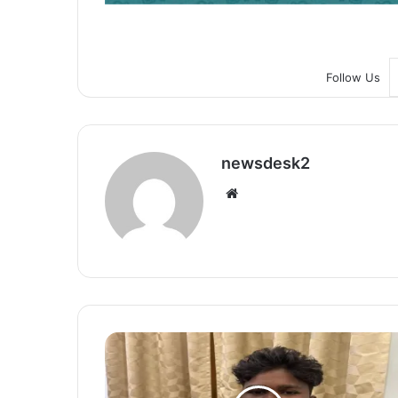
Follow Us
newsdesk2
We
bsi
te
B
R
E
A