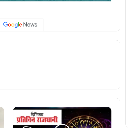
1
9
M
a