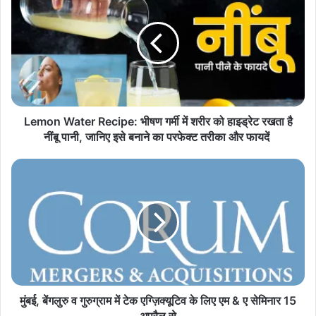
e
m
o
n
W
a
t
e
r
Lemon Water Recipe: भीषण गर्मी में शरीर को हाइड्रेट रखता है
R
नींबू पानी, जानिए इसे बनाने का परफेक्ट तरीका और फायदें
e
c
मुं
i
ब
p
ई
e
,
:
बें
भी
ग
ष
लु
ण
रु
ग
व
र्मी
गु
मुंबई, बेंगलुरु व गुरुग्राम में टेक एग्ज़िक्यूटिव के लिए एम & ए सेमिनार 15
में
रु