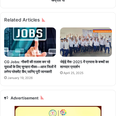
अप्रैल से
श
ग्रा
री
म
र
में
Related Articles
को
टे
हा
क
इ
ए
ड्रे
ग्ज़ि
ट
क्यू
र
टि
ख
व
ता
के
CG Jobs: नौकरी की तलाश कर रहे
जेईई मेंस-2025 में प्रयास के बच्चों का
है
लि
युवाओं के लिए सुनहरा मौका—आज जिलों में
शानदार प्रदर्शन
नीं
ए
लगेगा प्लेसमेंट कैंप,जानिए पूरी जानकारी
April 25, 2025
बू
ए
January 19, 2026
पा
म
नी
&
,
ए
जा
से
Advertisement
नि
मि
ए
ना
इ
र