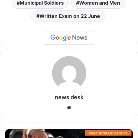
Municipal Soldiers
Women and Men
Written Exam on 22 June
news desk
We
bsi
te
L