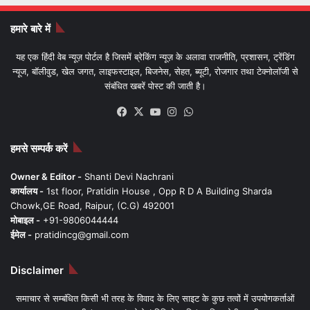
हमारे बारे में
यह एक हिंदी वेब न्यूज़ पोर्टल है जिसमें ब्रेकिंग न्यूज़ के अलावा राजनीति, प्रशासन, ट्रेंडिंग
न्यूज, बॉलीवुड, खेल जगत, लाइफस्टाइल, बिजनेस, सेहत, ब्यूटी, रोजगार तथा टेक्नोलॉजी से
संबंधित खबरें पोस्ट की जाती है।
Facebook
X
YouTube
Instagram
WhatsApp
हमसे सम्पर्क करें
Owner & Editor -
Shanti Devi Nachrani
कार्यालय -
1st floor, Pratidin House , Opp R D A Building Sharda
Chowk,GE Road, Raipur, (C.G) 492001
मोबाइल -
+91-9806044444
ईमेल -
pratidincg@gmail.com
Disclaimer
समाचार से सम्बंधित किसी भी तरह के विवाद के लिए साइट के कुछ तत्वों में उपयोगकर्ताओं