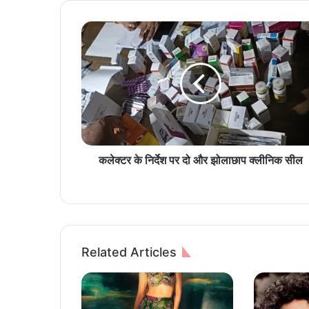
क
ले
क्ट
र
के
नि
र्दे
श
प
र
कलेक्टर के निर्देश पर दो और झोलाछाप क्लीनिक सील
दो
औ
र
झो
ला
छा
Related Articles
प
क्ली
नि
क