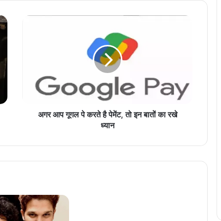
अ
ग
र
आ
प
गू
ग
ल
पे
क
अगर आप गूगल पे करते है पेमेंट, तो इन बातों का रखे
र
ध्यान
ते
है
पे
में
ट
,
तो
इ
न