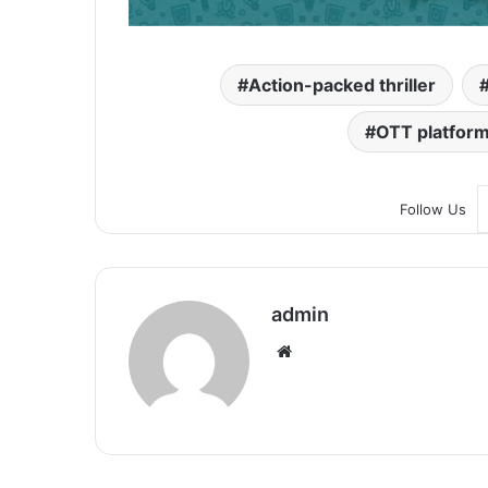
Action-packed thriller
OTT platform
Follow Us
admin
We
bsi
te