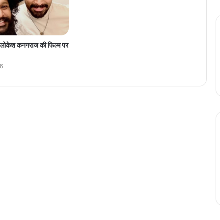
बा
तों
का
र
र लोकेश कनगराज की फिल्म पर
खे
ध्या
6
न