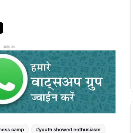
Join Us
eness camp
youth showed enthusiasm