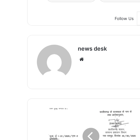
Follow Us
news desk
We
bsi
te
मु
ख्य
स
चि
व