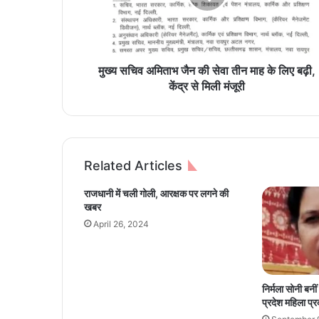
अ
मि
ता
भ
जै
मुख्य सचिव अमिताभ जैन की सेवा तीन माह के लिए बढ़ी,
न
केंद्र से मिली मंजूरी
की
से
वा
ती
न
Related Articles
मा
ह
राजधानी में चली गोली, आरक्षक पर लगने की
के
खबर
लि
April 26, 2024
ए
ब
ढ़ी
,
निर्मला सोनी बनी
कें
प्रदेश महिला प्र
द्र