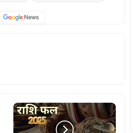
बे
ह
द
खा
स