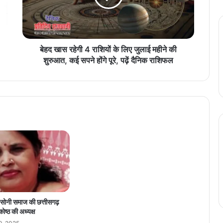
र
हे
गी
4
रा
बेहद खास रहेगी 4 राशियों के लिए जुलाई महीने की
शि
शुरुआत, कई सपने होंगे पूरे, पढ़ें दैनिक राशिफल
यों
के
लि
ए
जु
ला
ई
म
ही
ने
की
शु
रु
ं सोनी समाज की छत्तीसगढ़
आ
कोष्ठ की अध्यक्ष
त