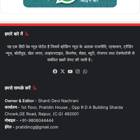
हमारे बारे में
यह एक हिंदी वेब न्यूज़ पोर्टल है जिसमें ब्रेकिंग न्यूज़ के अलावा राजनीति, प्रशासन, ट्रेंडिंग
न्यूज, बॉलीवुड, खेल जगत, लाइफस्टाइल, बिजनेस, सेहत, ब्यूटी, रोजगार तथा टेक्नोलॉजी से
संबंधित खबरें पोस्ट की जाती है।
Facebook
X
YouTube
Instagram
WhatsApp
हमसे सम्पर्क करें
Owner & Editor -
Shanti Devi Nachrani
कार्यालय -
1st floor, Pratidin House , Opp R D A Building Sharda
Chowk,GE Road, Raipur, (C.G) 492001
मोबाइल -
+91-9806044444
ईमेल -
pratidincg@gmail.com