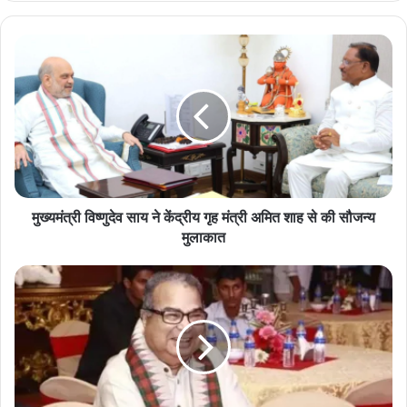
te
मु
ख्य
मं
त्री
वि
ष्णु
दे
व
सा
य
मुख्यमंत्री विष्णुदेव साय ने केंद्रीय गृह मंत्री अमित शाह से की सौजन्य
ने
मुलाकात
कें
द्री
म
य
हा
गृ
पौ
ह
र
मं
चौ
त्री
बे
अ
,
मि