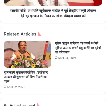
स
त
भा
शा
प
महापौर चौबे, सभापति सूर्यकान्त राठौड़ ने पूर्व केंद्रीय मंत्री डॉक्टर
ह
ति
देवेन्द्र प्रधान के निधन पर शोक संवेदना व्यक्त की
से
सू
की
र्य
सौ
का
Related Articles
ज
न्त
न्य
रा
ग्रीष्म ऋतु में यात्रियों को कंफर्म बर्थ की
मु
ठौ
सुविधा उपलब्ध कराने हेतु अतिरिक्त ट्रेनों
ला
ड़
का परिचालन
का
ने
April 24, 2024
त
पू
र्व
कें
मुख्यमंत्री सुशासन फेलोशिप : छत्तीसगढ़
द्री
सरकार की सुशासन की दिशा में अभिनव
य
पहल
मं
April 22, 2025
त्री
डॉ
क्ट
र
Advertisement