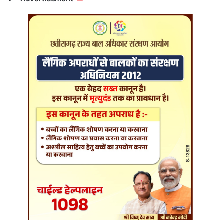
दे
वे
न्द्र
प्र
धा
न
के
नि
ध
न
प
र
शो
क
सं
वे
द
ना
व्य
क्त
की