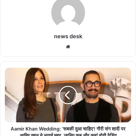
news desk
We
bsi
te
A
a
m
i
r
K
h
a
n
W
Aamir Khan Wedding: 'सबकी दुआ चाहिए'! गौरी संग शादी पर
e
आमिर खान ने लगाई मुहर, जानिए कब और कहां होगी वेडिंग