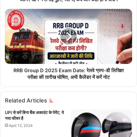
d
d
R
i
R
n
B
g
G
:
r
'
o
स
u
ब
p
की
D
दु
2
RRB Group D 2025 Exam Date: रेलवे ग्रुप-डी लिखित
आ
0
परीक्षा की तारीख घोषित, अभी कैलेंडर में करें नोट
चा
2
हि
5
ए
E
Related Articles
'
x
!
a
UPI से करें बिना बैंक अकाउंट के पेमेंट, ये
गौ
m
नया फीचर है
री
D
April 13, 2024
सं
a
ग
t