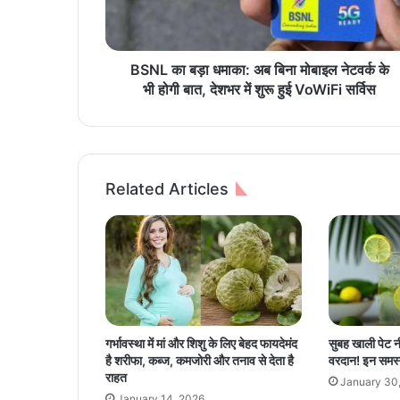
ड़ा
ध
मा
का
BSNL का बड़ा धमाका: अब बिना मोबाइल नेटवर्क के
:
भी होगी बात, देशभर में शुरू हुई VoWiFi सर्विस
अ
ब
बि
ना
मो
Related Articles
बा
इ
ल
ने
ट
व
र्क
के
गर्भावस्था में मां और शिशु के लिए बेहद फायदेमंद
सुबह खाली पेट नी
भी
है शरीफा, कब्ज, कमजोरी और तनाव से देता है
वरदान! इन समस्
हो
राहत
January 30
गी
January 14, 2026