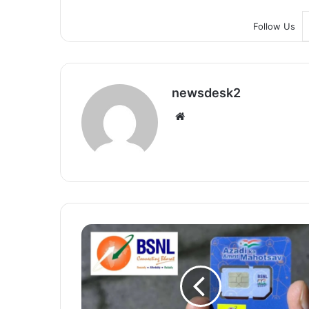
Follow Us
newsdesk2
We
bsi
te
B
S
N
L
का
ब