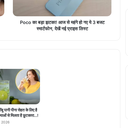
ड़ा
झ
ट
का
Poco का बड़ा झटका! आज से महंगे हो गए ये 3 बजट
!
स्मार्टफोन, देखें नई प्राइस लिस्ट
आ
ज
से
म
हं
गे
हो
ग
ए
ये
3
ब
ज
ंबू पानी पीना सेहत के लिए है
ट
याओं से मिलता है छुटकारा…!
स्मा
, 2026
र्ट