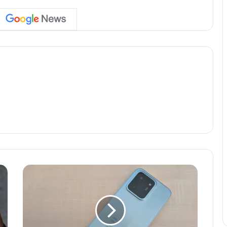
P
o
c
o
का
ब