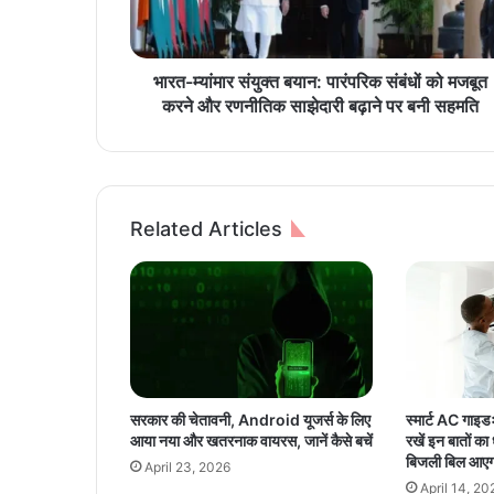
र
सं
यु
क्त
भारत-म्यांमार संयुक्त बयान: पारंपरिक संबंधों को मजबूत
ब
करने और रणनीतिक साझेदारी बढ़ाने पर बनी सहमति
या
न
:
पा
रं
Related Articles
प
रि
क
सं
बं
धों
को
म
सरकार की चेतावनी, Android यूजर्स के लिए
स्मार्ट AC गाइडः 
ज
आया नया और खतरनाक वायरस, जानें कैसे बचें
रखें इन बातों का
बू
बिजली बिल आए
April 23, 2026
त
April 14, 20