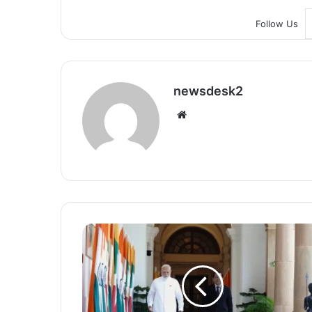
Follow Us
newsdesk2
We
bsi
te
भा
र
त
-
म्यां
मा