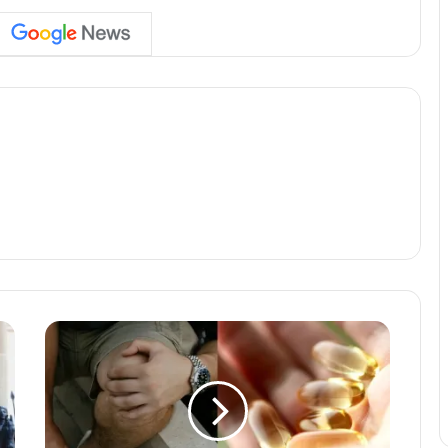
क
हीं
आ
प
भी
तो