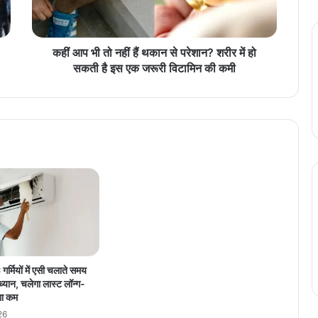
न
हीं
हैं
थ
कहीं आप भी तो नहीं हैं थकान से परेशान? शरीर में हो
का
सकती है इस एक जरूरी विटामिन की कमी
न
से
प
रे
शा
न
?
श
री
र
में
हो
स
गर्मियों में एसी चलाते समय
क
 ध्यान, चलेगा लास्ट लॉन्ग-
ती
गा कम
है
26