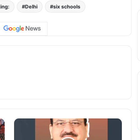
ing:
Delhi
six schools
छ
त्ती
स