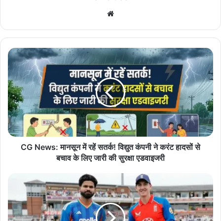
We
bsi
te
C
G
N
e
w
s
:
मा
न
सू
CG News: मानसून में रहें सतर्क! विद्युत कंपनी ने करंट हादसों से
न
बचाव के लिए जारी की सुरक्षा एडवाइजरी
में
र
I
हें
N
स
D
त
v
र्क
s