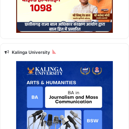
न
या
स
म
य
औ
र
ला
इ
Kalinga University
व
क
हां
दे
खें