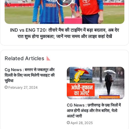
!
E
वि
N
द्यु
G
त
T
कं
2
IND vs ENG T20: तीसरे मैच की टाइमिंग में बड़ा बदलाव, अब देर
प
0
रात शुरू होगा मुकाबला; जानें नया समय और लाइव कहां देखें
नी
:
ने
ती
क
स
Related Articles
रं
रे
ट
मै
Cg News : बस्तर से जबलपुर और
हा
च
दिल्ली के लिए जल्द मिलेगी फ्लाइट की
द
की
सुविधा
सों
टा
February 27, 2024
से
इ
ब
मिं
चा
ग
CG News : छत्तीसगढ़ के छह जिलों में
व
में
आज हाेगी अंधड़ और तेज बारिश, येलो
के
ब
अलर्ट जारी
लि
ड़ा
April 28, 2025
ए
ब