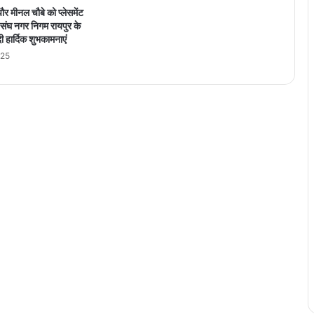
नों
ौर मीनल चौबे को प्लेसमेंट
को
 संघ नगर निगम रायपुर के
पू
दी हार्दिक शुभकामनाएं
रा
025
क
र
ने
की
दि
शा
में
ब
ड़ी
छ
लां
ग