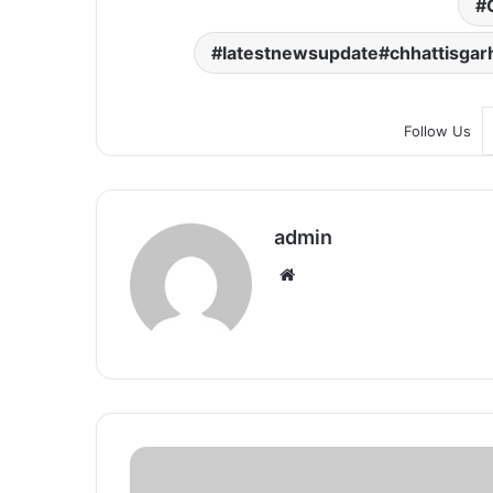
latestnewsupdate#chhattisga
Follow Us
admin
We
bsi
te
M
p