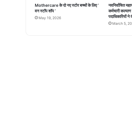
प्र
Mothercare के दो नए स्टोर बच्चों के लिए ‘
नवनिर्वाचित महाप
दे
वन स्टॉप शॉप ‘
कर्मचारी कल्याण
श
पदाधिकारियों ने 
May 19, 2026
में
March 5, 2
चा
र
ए
य
र
पो
र्ट
थे
अ
ब
1
0
वि
मा
न
त
ल
हो