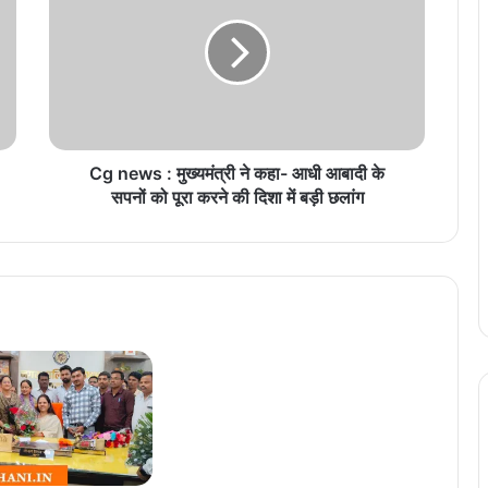
n
e
w
s
:
मु
ख्य
मं
Cg news : मुख्यमंत्री ने कहा- आधी आबादी के
त्री
सपनों को पूरा करने की दिशा में बड़ी छलांग
ने
क
हा
-
आ
धी
आ
बा
दी
के
स
प