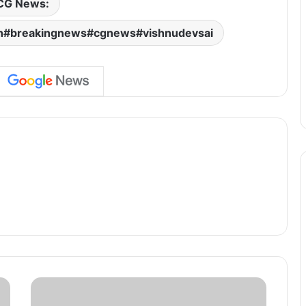
CG News:
rh#breakingnews#cgnews#vishnudevsai
C
g