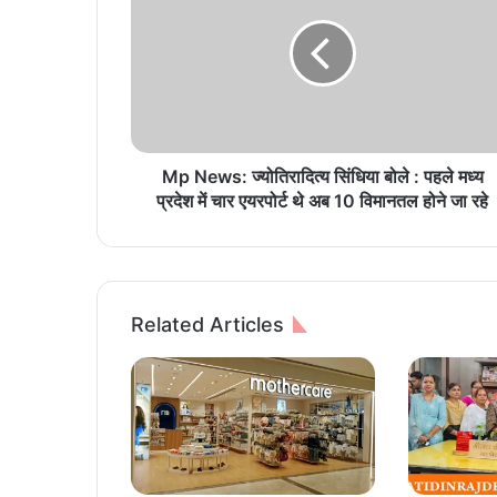
N
e
w
s
:
ज्‍यो
ति
रा
Mp News: ज्‍योतिरादित्‍य सिंधिया बोले : पहले मध्‍य
दि
प्रदेश में चार एयरपोर्ट थे अब 10 विमानतल होने जा रहे
त्‍य
सिं
धि
या
बो
Related Articles
ले
:
प
ह
ले
म
ध्‍य