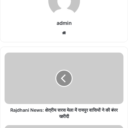
admin
We
bsi
te
R
a
j
d
h
a
n
i
N
e
Rajdhani News: क्षेत्रीय सरस मेला में रायपुर वासियों ने की बंपर
w
खरीदी
s
: