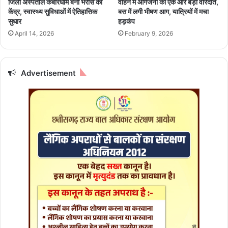
जिला अस्पताल कबीरधाम बना भरोसे का
वाहन में आगजनी की एक और बड़ी वारदात,
ख
4
केंद्र, स्वास्थ्य सुविधाओं में ऐतिहासिक
बस में लगी भीषण आग, यात्रियों में मचा
री
:
सुधार
हड़कंप
दी
फैं
April 14, 2026
February 9, 2026
श
न
शो
,
Advertisement
सिं
गि
ग
औ
र
डां
स
में
झू
मे
स्टू
डें
ट्स