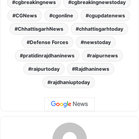
cgbreakingnews
cgbreakingnewstoday
CGNews
cgonline
cgupdatenews
ChhattisgarhNews
chhattisgarhtoday
Defense Forces
newstoday
pratidinrajdhaninews
raipurnews
raipurtoday
Rajdhaninews
rajdhaniuptoday