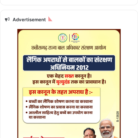
ली
ष
ज्ञ
चि
Advertisement
कि
त्स
कों
की
से
वा
स
मा
प्त