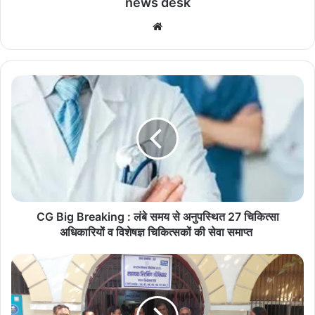
news desk
We
bsi
te
C
G
B
i
g
B
r
e
a
k
CG Big Breaking : लंबे समय से अनुपस्थित 27 चिकित्सा
i
अधिकारियों व विशेषज्ञ चिकित्सकों की सेवा समाप्त
n
g
बी
:
जे
लं
पी
बे
प्र