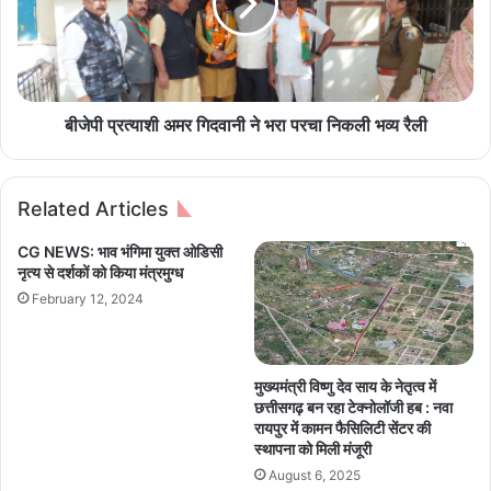
स
त्या
म
शी
य
अ
से
म
अ
र
नु
गि
बीजेपी प्रत्याशी अमर गिदवानी ने भरा परचा निकली भव्य रैली
प
द
स्थि
वा
त
नी
Related Articles
2
ने
7
भ
CG NEWS: भाव भंगिमा युक्त ओडिसी
चि
रा
नृत्य से दर्शकों को किया मंत्रमुग्ध
कि
प
February 12, 2024
त्सा
र
अ
चा
धि
नि
का
क
मुख्यमंत्री विष्णु देव साय के नेतृत्व में
रि
ली
छत्तीसगढ़ बन रहा टेक्नोलॉजी हब : नवा
यों
भ
रायपुर में कामन फैसिलिटी सेंटर की
व
व्य
स्थापना को मिली मंजूरी
वि
रै
August 6, 2025
शे