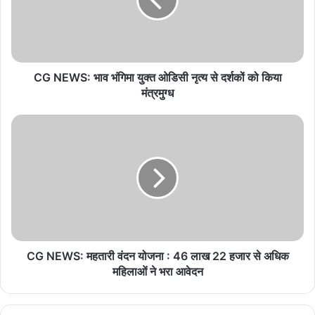
W
S
:
भा
व
भं
CG NEWS: भाव भंगिमा युक्त ओडिसी नृत्य से दर्शकों को किया
गि
मंत्रमुग्ध
मा
यु
C
क्त
G
ओ
N
डि
E
सी
W
नृ
S
त्य
:
से
म
द
ह
र्श
ता
CG NEWS: महतारी वंदन योजना : 46 लाख 22 हजार से अधिक
कों
री
महिलाओं ने भरा आवेदन
को
वं
कि
द
या
न