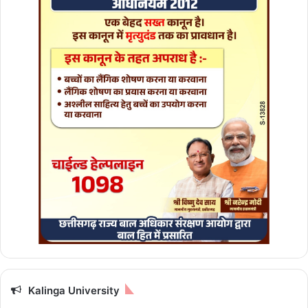
ने
भ
रा
आ
वे
द
न
Kalinga University