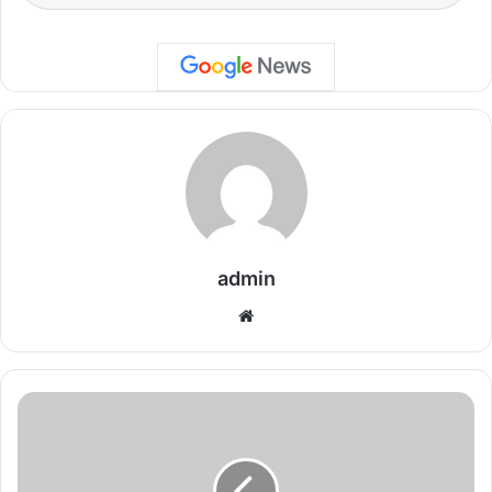
admin
We
bsi
te
C
G
N
E