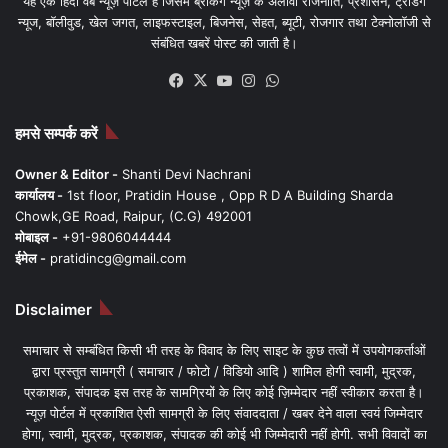
यह एक हिंदी वेब न्यूज़ पोर्टल है जिसमें ब्रेकिंग न्यूज़ के अलावा राजनीति, प्रशासन, ट्रेंडिंग
न्यूज, बॉलीवुड, खेल जगत, लाइफस्टाइल, बिजनेस, सेहत, ब्यूटी, रोजगार तथा टेक्नोलॉजी से
संबंधित खबरें पोस्ट की जाती है।
Facebook
X
YouTube
Instagram
WhatsApp
हमसे सम्पर्क करें
Owner & Editor -
Shanti Devi Nachrani
कार्यालय -
1st floor, Pratidin House , Opp R D A Building Sharda
Chowk,GE Road, Raipur, (C.G) 492001
मोबाइल -
+91-9806044444
ईमेल -
pratidincg@gmail.com
Disclaimer
समाचार से सम्बंधित किसी भी तरह के विवाद के लिए साइट के कुछ तत्वों में उपयोगकर्ताओं
द्वारा प्रस्तुत सामग्री ( समाचार / फोटो / विडियो आदि ) शामिल होगी स्वामी, मुद्रक,
प्रकाशक, संपादक इस तरह के सामग्रियों के लिए कोई ज़िम्मेदार नहीं स्वीकार करता है।
न्यूज़ पोर्टल में प्रकाशित ऐसी सामग्री के लिए संवाददाता / खबर देने वाला स्वयं जिम्मेदार
होगा, स्वामी, मुद्रक, प्रकाशक, संपादक की कोई भी जिम्मेदारी नहीं होगी. सभी विवादों का