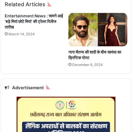
Related Articles
मं
यो
त्र
ज
Entertainment News : सामने आई
मु
ना
‘बड़े मियां छोटे मियां’ की ट्रेलर रिलीज
ग्ध
:
तारीख
4
March 14, 2024
6
ला
ख
नागा चैतन्य की शादी के बीच सामंथा का
2
क्रिप्टिक पोस्ट
2
December 9, 2024
ह
जा
र
से
Advertisement
अ
धि
क
म
हि
ला
ओं