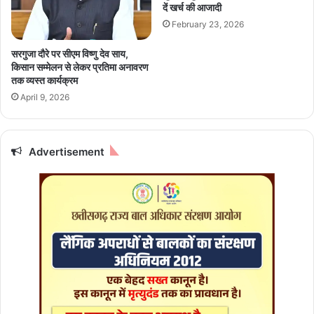
क
श
दें खर्च की आजादी
ले
र्मा
February 23, 2026
स
र
सरगुजा दौरे पर सीएम विष्णु देव साय,
का
किसान सम्मेलन से लेकर प्रतिमा अनावरण
र
तक व्यस्त कार्यक्रम
:
April 9, 2026
ज
य
रा
म
Advertisement
र
मे
श