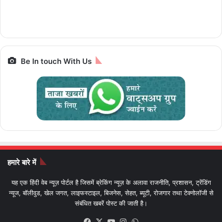
किलोमीटर e-Luna
स्मार्टफोन पर बेस्ट डील्स,
पैकेज और किराया IRCTC
Prime,सस्ती इलेक्ट्रिक
आज आखिरी मौका
Bharat Gaurav
बाइक
Be In touch With Us
हमारे बारे में
यह एक हिंदी वेब न्यूज़ पोर्टल है जिसमें ब्रेकिंग न्यूज़ के अलावा राजनीति, प्रशासन, ट्रेंडिंग
न्यूज, बॉलीवुड, खेल जगत, लाइफस्टाइल, बिजनेस, सेहत, ब्यूटी, रोजगार तथा टेक्नोलॉजी से
संबंधित खबरें पोस्ट की जाती है।
Facebook
X
YouTube
Instagram
WhatsApp