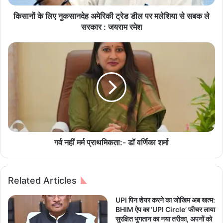
सा
न
किसानों के लिए नुकसानदेह अमेरिकी ट्रेड डील पर मलेशिया से सबक ले
दे
सरकार : जयराम रमेश
ह
अ
ग
मे
र्व
रि
न
की
हीं
ट्रे
म
ड
र्म
डी
प्रा
ल
थ
प
मि
र
क
गर्व नहीं मर्म प्राथमिकता:- डॉ वर्णिका शर्मा
म
ता
ले
:
शि
-
Related Articles
या
डॉ
से
व
UPI पिन शेयर करने का जोखिम अब खत्म:
स
र्णि
BHIM ऐप का ‘UPI Circle’ फीचर लाया
ब
का
सुरक्षित भुगतान का नया तरीका, अपनों को