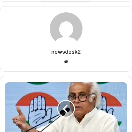
newsdesk2
We
bsi
te
कि
सा
नों
के
लि
ए
नु
क