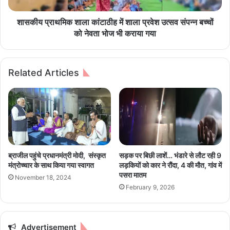
व
शा
सू
ला
शासकीय प्राथमिक शाला कांटाठीह में शाला प्रवेश उत्सव संपन्न बच्चों
र्य
कां
को नेवता भोज भी कराया गया
वं
टा
शी
ठी
का
ह
Related Articles
डे
में
ब्यू
शा
?
ला
1
प्र
5
वे
सा
श
ल
उ
के
त्स
ब्राजील पहुंचे प्रधानमंत्री माेदी, संस्कृत
सड़क पर बिछी लाशें… भंडारे से लौट रही 9
ब
व
मंत्रोच्चार के साथ किया गया स्वागत
लड़कियों को कार ने रौंदा, 4 की मौत, गांव में
ल्ले
सं
पसरा मातम
November 18, 2024
बा
प
February 9, 2026
ज
न्न
ने
ब
इं
च्चों
स्टा
को
Advertisement