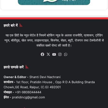
हमारे बारे में
यह एक हिंदी वेब न्यूज़ पोर्टल है जिसमें ब्रेकिंग न्यूज़ के अलावा राजनीति, प्रशासन, ट्रेंडिंग
न्यूज, बॉलीवुड, खेल जगत, लाइफस्टाइल, बिजनेस, सेहत, ब्यूटी, रोजगार तथा टेक्नोलॉजी से
संबंधित खबरें पोस्ट की जाती है।
Facebook
X
YouTube
Instagram
WhatsApp
हमसे सम्पर्क करें
Owner & Editor -
Shanti Devi Nachrani
कार्यालय -
1st floor, Pratidin House , Opp R D A Building Sharda
Chowk,GE Road, Raipur, (C.G) 492001
मोबाइल -
+91-9806044444
ईमेल -
pratidincg@gmail.com