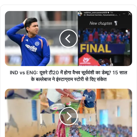
te
I
N
D
v
s
E
N
G
:
दू
IND vs ENG: दूसरे टी20 में होगा वैभव सूर्यवंशी का डेब्यू? 15 साल
स
के बल्लेबाज ने इंस्टाग्राम स्टोरी से दिए संकेत
रे
टी
शा
2
स
0
की
में
य
हो
प्रा
गा
थ
वै
मि
भ
क