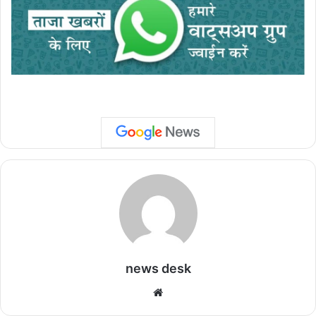
news desk
We
bsi