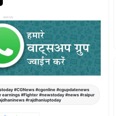
Join Us
stoday #CGNews #cgonline #cgupdatenews
 earnings #Fighter #newstoday #news #raipur
ajdhaninews #rajdhaniuptoday