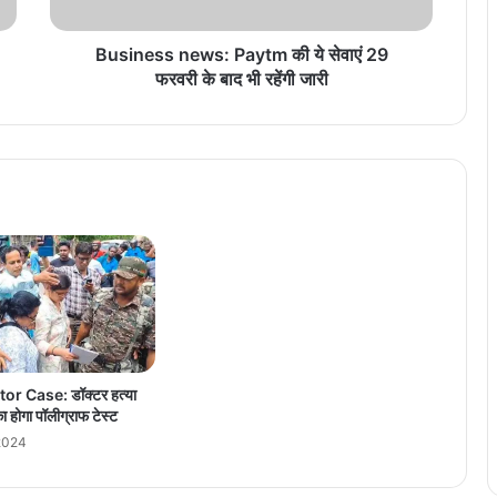
s
n
e
Business news: Paytm की ये सेवाएं 29
w
फरवरी के बाद भी रहेंगी जारी
s
:
P
a
y
t
m
की
ये
से
वा
एं
2
r Case: डॉक्टर हत्या
9
का होगा पॉलीग्राफ टेस्ट
फ
2024
र
व
री