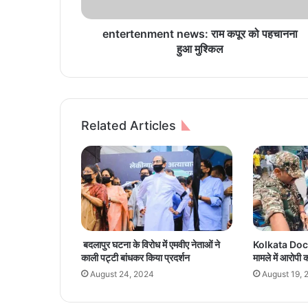
n
m
e
entertenment news: राम कपूर को पहचानना
n
हुआ मुश्किल
t
n
e
w
s
Related Articles
:
रा
म
क
पू
र
को
प
बदलापुर घटना के विरोध में एमवीए नेताओं ने
Kolkata Docto
ह
काली पट्टी बांधकर किया प्रदर्शन
मामले में आरोपी 
चा
August 24, 2024
August 19, 
न
ना
हु