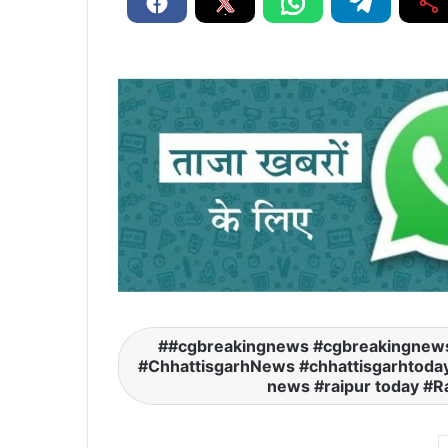
#cgbreakingnews #cgbreakingnew
#ChhattisgarhNews #chhattisgarhtoday
news #raipur today #R