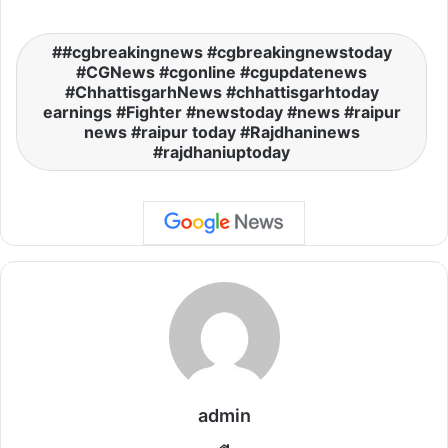
#cgbreakingnews #cgbreakingnewstoday
#CGNews #cgonline #cgupdatenews
#ChhattisgarhNews #chhattisgarhtoday
earnings #Fighter #newstoday #news #raipur
news #raipur today #Rajdhaninews
#rajdhaniuptoday
admin