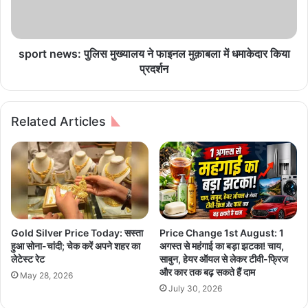
य
e
र
w
चु
s
ना
:
sport news: पुलिस मुख्यालय ने फाइनल मुक़ाबला में धमाकेदार किया
व
पु
प्रदर्शन
:
लि
क
स
थि
मु
Related Articles
त
ख्या
धां
ल
ध
य
ली
ने
को
फा
ले
इ
क
न
र
ल
Gold Silver Price Today: सस्ता
Price Change 1st August: 1
A
मु
हुआ सोना-चांदी; चेक करें अपने शहर का
अगस्त से महंगाई का बड़ा झटका! चाय,
A
क़ा
लेटेस्ट रेट
साबुन, हेयर ऑयल से लेकर टीवी-फ्रिज
P
ब
और कार तक बढ़ सकते हैं दाम
May 28, 2026
का
ला
July 30, 2026
प्र
में