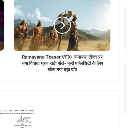
R
a
m
a
y
a
n
a
T
e
Ramayana Teaser VFX: 'रामायण' टीजर पर
a
नया विवाद! ध्रुव राठी बोले- फ्री पब्लिसिटी के लिए
s
खेला गया बड़ा दांव
e
r
V
F
X
:
'
रा
मा