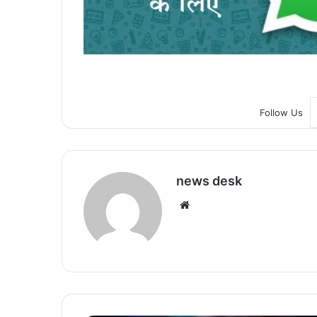
Follow Us
news desk
We
bsi
te