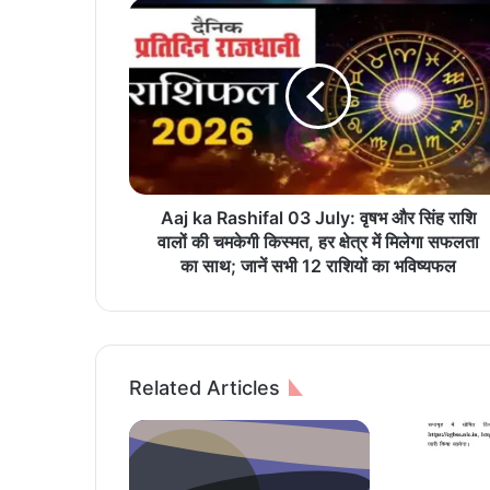
A
a
j
k
a
R
a
s
h
i
Aaj ka Rashifal 03 July: वृषभ और सिंह राशि
f
वालों की चमकेगी किस्मत, हर क्षेत्र में मिलेगा सफलता
a
का साथ; जानें सभी 12 राशियों का भविष्यफल
l
0
3
J
u
Related Articles
l
y
:
वृ