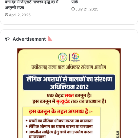
बना देश में जीएसटी राजस्व वृद्धि दर में
पार्क
के
ग
अग्रणी राज्य
July 21, 2025
स
म
April 2, 2025
प
सं
नों
स्कृ
की
ति
सी
Advertisement
वि
ढ़ी
भा
ग
द्वा
रा
2
4
जू
न
को
पु
ष्पां
ज
लि
का
र्य