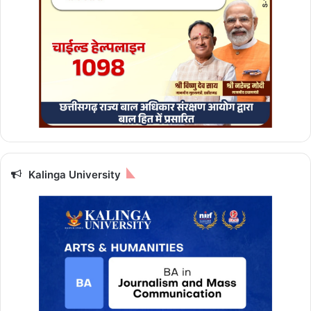
क्र
म
Kalinga University