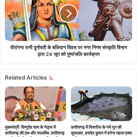
मु
ग
ख्य
ना
मं
रा
त्री
नी
ब
दु
ने
र्गा
सं
व
ब
ती
वीरांगना रानी दुर्गावती के बलिदान दिवस पर नगर निगम संस्कृति विभाग
ल
के
द्वारा 24 जून को पुष्पांजलि कार्यक्रम
:
ब
मु
लि
ख्य
दा
Related Articles
मं
न
त्री
दि
की
व
म
स
द
प
द
र
ब
न
नी
ग
मुख्यमंत्री विष्णुदेव साय के नेतृत्व में
छत्तीसगढ़ में फिशरीज के नये युग की
शा
र
छत्तीसगढ़ की एक और उपलब्धि: छत्तीसगढ़
शुरूआत, हसदेव डुबान में बनेगा पहला एक्वा
लू
नि