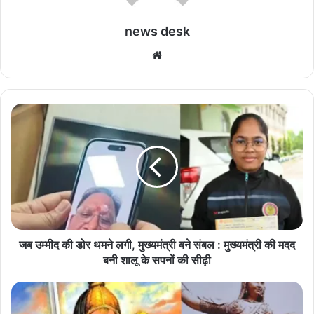
news desk
We
bsi
te
ज
ब
उ
म्मी
द
की
डो
र
थ
म
जब उम्मीद की डोर थमने लगी, मुख्यमंत्री बने संबल : मुख्यमंत्री की मदद
ने
बनी शालू के सपनों की सीढ़ी
ल
गी
वी
,
रां