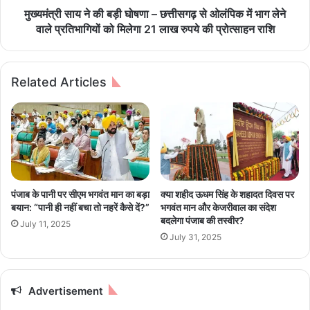
र्ने
ड़ी
मुख्यमंत्री साय ने की बड़ी घोषणा – छत्तीसगढ़ से ओलंपिक में भाग लेने
स
घो
वाले प्रतिभागियों को मिलेगा 21 लाख रुपये की प्रोत्साहन राशि
में
ष
से
णा
ए
–
Related Articles
क
छ
का
त्ती
क
स
मी
ग
श
ढ़
न
से
कि
ओ
या
लं
पंजाब के पानी पर सीएम भगवंत मान का बड़ा
क्या शहीद ऊधम सिंह के शहादत दिवस पर
,
पि
बयान: “पानी ही नहीं बचा तो नहरें कैसे दें?”
भगवंत मान और केजरीवाल का संदेश
1
क
बदलेगा पंजाब की तस्वीर?
July 11, 2025
2
में
July 31, 2025
ए
भा
म
ग
टी
ले
पी
ने
Advertisement
ए
वा