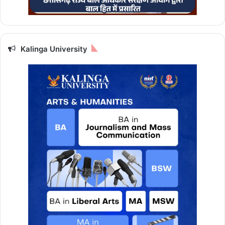
न
रा
शि
Kalinga University