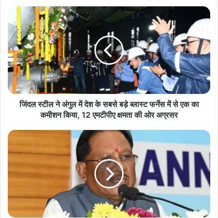
जिं
द
ल
स्टी
ल
ने
अं
गु
ल
में
जिंदल स्टील ने अंगुल में देश के सबसे बड़े ब्लास्ट फर्नेस में से एक का
दे
कमीशन किया, 12 एमटीपीए क्षमता की ओर अग्रसर
श
के
मु
स
ख्य
ब
मं
से
त्री
ब
सा
ड़े
य
ब्ला
ने
स्ट
की
फ
ब