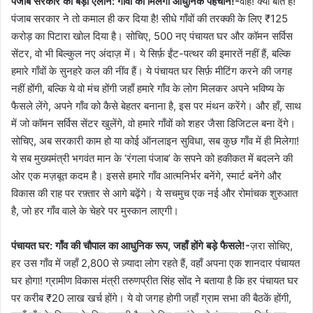
पंजाब सरकार का बड़ा ऐलान: गाँवों को मिलेगी आधुनिक पहचान!-
वाह! क्या बात है!
पंजाब सरकार ने तो कमाल ही कर दिया है! सीधे गाँवों की तरक्की के लिए ₹125
करोड़ का पिटारा खोल दिया है। सोचिए, 500 नए पंचायत घर और कॉमन सर्विस
सेंटर, वो भी बिल्कुल नए अंदाज़ में। ये सिर्फ़ ईंट-पत्थर की इमारतें नहीं हैं, बल्कि
हमारे गाँवों के सुनहरे कल की नींव हैं। ये पंचायत घर सिर्फ़ मीटिंग करने की जगह
नहीं होंगी, बल्कि ये वो मंच होंगी जहाँ हमारे गाँव के लोग मिलकर अपने भविष्य के
फैसले लेंगे, अपने गाँव को कैसे बेहतर बनाना है, इस पर मंथन करेंगे। और हाँ, साथ
में जो कॉमन सर्विस सेंटर खुलेंगे, वो हमारे गाँवों को शहर जैसा डिजिटल बना देंगे।
सोचिए, अब सरकारी काम हो या कोई ऑनलाइन सुविधा, सब कुछ गाँव में ही मिलेगा!
ये सब मुख्यमंत्री भगवंत मान के ‘रंगला पंजाब’ के सपने को हकीकत में बदलने की
ओर एक मज़बूत कदम है। इससे हमारे गाँव आत्मनिर्भर बनेंगे, स्मार्ट बनेंगे और
विकास की राह पर रफ़्तार से आगे बढ़ेंगे। ये सचमुच एक नई और रोमांचक शुरुआत
है, जो हर गाँव वाले के चेहरे पर मुस्कान लाएगी।
पंचायत घर: गाँव की चौपाल का आधुनिक रूप, जहाँ होंगे बड़े फैसले!-
ज़रा सोचिए,
हर उस गाँव में जहाँ 2,800 से ज़्यादा लोग रहते हैं, वहाँ अपना एक शानदार पंचायत
घर होगा! ग्रामीण विकास मंत्री तरुणप्रीत सिंह सोंद ने बताया है कि हर पंचायत घर
पर करीब ₹20 लाख खर्च होंगे। ये वो जगह होगी जहाँ ग्राम सभा की बैठकें होंगी,