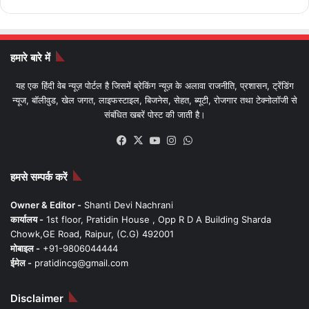
हमारे बारे में
यह एक हिंदी वेब न्यूज़ पोर्टल है जिसमें ब्रेकिंग न्यूज़ के अलावा राजनीति, प्रशासन, ट्रेंडिंग
न्यूज, बॉलीवुड, खेल जगत, लाइफस्टाइल, बिजनेस, सेहत, ब्यूटी, रोजगार तथा टेक्नोलॉजी से
संबंधित खबरें पोस्ट की जाती है।
Facebook
X
YouTube
Instagram
WhatsApp
हमसे सम्पर्क करें
Owner & Editor -
Shanti Devi Nachrani
कार्यालय -
1st floor, Pratidin House , Opp R D A Building Sharda
Chowk,GE Road, Raipur, (C.G) 492001
मोबाइल -
+91-9806044444
ईमेल -
pratidincg@gmail.com
Disclaimer