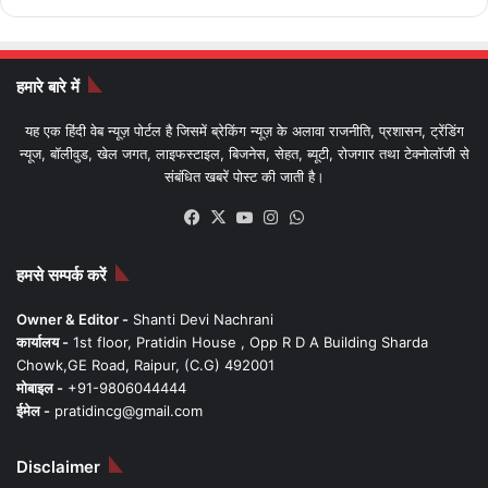
हमारे बारे में
यह एक हिंदी वेब न्यूज़ पोर्टल है जिसमें ब्रेकिंग न्यूज़ के अलावा राजनीति, प्रशासन, ट्रेंडिंग
न्यूज, बॉलीवुड, खेल जगत, लाइफस्टाइल, बिजनेस, सेहत, ब्यूटी, रोजगार तथा टेक्नोलॉजी से
संबंधित खबरें पोस्ट की जाती है।
Facebook
X
YouTube
Instagram
WhatsApp
हमसे सम्पर्क करें
Owner & Editor -
Shanti Devi Nachrani
कार्यालय -
1st floor, Pratidin House , Opp R D A Building Sharda
Chowk,GE Road, Raipur, (C.G) 492001
मोबाइल -
+91-9806044444
ईमेल -
pratidincg@gmail.com
Disclaimer