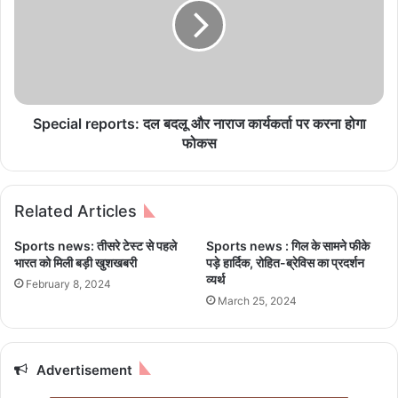
w
c
s
i
:
a
उ
l
ड़ा
r
न
e
के
p
Special reports: दल बदलू और नाराज कार्यकर्ता पर करना होगा
दौ
o
फोकस
रा
r
न
t
ही
s
Related Articles
अ
:
चा
द
Sports news: तीसरे टेस्ट से पहले
Sports news : गिल के सामने फीके
न
ल
भारत को मिली बड़ी खुशखबरी
पड़े हार्दिक, रोहित-ब्रेविस का प्रदर्शन
क
ब
व्यर्थ
February 8, 2024
क
द
March 25, 2024
ई
लू
फी
औ
ट
र
नी
ना
Advertisement
चे
रा