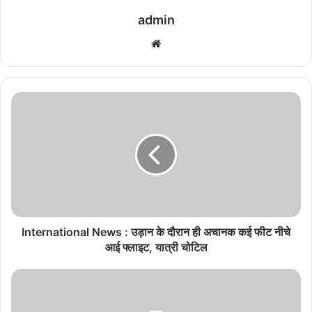
admin
We
bsi
te
I
n
t
e
r
n
a
t
i
o
International News : उड़ान के दौरान ही अचानक कई फीट नीचे
n
आई फ्लाइट, यात्री चोटिल
a
l
S
N
p
e
e