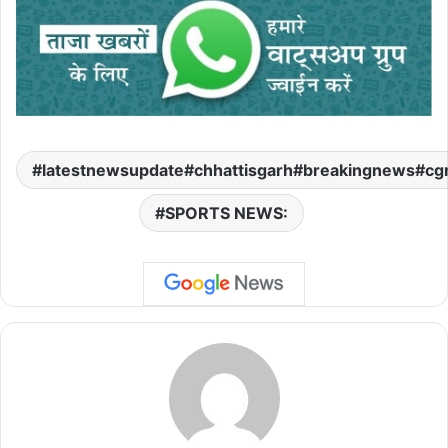
latestnewsupdate#chhattisgarh#breakingnews#cg
SPORTS NEWS: