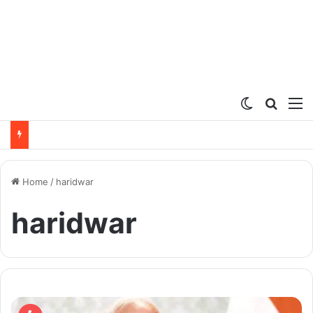
Switch ski
Search
M
Home
/
haridwar
haridwar