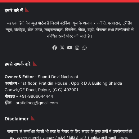
हमारे बारे में
यह एक हिंदी वेब न्यूज़ पोर्टल है जिसमें ब्रेकिंग न्यूज़ के अलावा राजनीति, प्रशासन, ट्रेंडिंग
न्यूज, बॉलीवुड, खेल जगत, लाइफस्टाइल, बिजनेस, सेहत, ब्यूटी, रोजगार तथा टेक्नोलॉजी से
संबंधित खबरें पोस्ट की जाती है।
Facebook
X
YouTube
Instagram
WhatsApp
हमसे सम्पर्क करें
Owner & Editor -
Shanti Devi Nachrani
कार्यालय -
1st floor, Pratidin House , Opp R D A Building Sharda
Chowk,GE Road, Raipur, (C.G) 492001
मोबाइल -
+91-9806044444
ईमेल -
pratidincg@gmail.com
Disclaimer
समाचार से सम्बंधित किसी भी तरह के विवाद के लिए साइट के कुछ तत्वों में उपयोगकर्ताओं
द्वारा प्रस्तुत सामग्री ( समाचार / फोटो / विडियो आदि ) शामिल होगी स्वामी, मुद्रक,