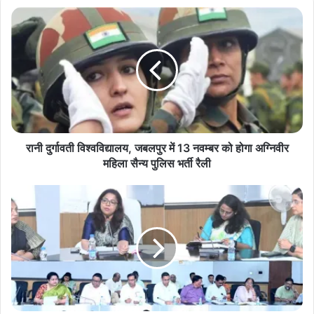
रा
नी
दु
र्गा
व
ती
वि
श्व
वि
द्या
रानी दुर्गावती विश्वविद्यालय, जबलपुर में 13 नवम्‍बर को होगा अग्निवीर
ल
महिला सैन्य पुलिस भर्ती रैली
य
,
रा
ज
ज्य
ब
बा
ल
ल
पु
सं
र
र
में
क्ष
1
ण
3
स