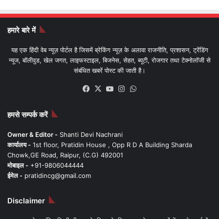
हमारे बारे में
यह एक हिंदी वेब न्यूज़ पोर्टल है जिसमें ब्रेकिंग न्यूज़ के अलावा राजनीति, प्रशासन, ट्रेंडिंग
न्यूज, बॉलीवुड, खेल जगत, लाइफस्टाइल, बिजनेस, सेहत, ब्यूटी, रोजगार तथा टेक्नोलॉजी से
संबंधित खबरें पोस्ट की जाती है।
Facebook
X
YouTube
Instagram
WhatsApp
हमसे सम्पर्क करें
Owner & Editor -
Shanti Devi Nachrani
कार्यालय -
1st floor, Pratidin House , Opp R D A Building Sharda
Chowk,GE Road, Raipur, (C.G) 492001
मोबाइल -
+91-9806044444
ईमेल -
pratidincg@gmail.com
Disclaimer