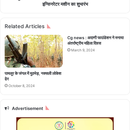
की
प
इन्सिनरेटर मशीन का शुभारंभ
मे
र
ह
म
न
हि
Related Articles
त
ला
में
ओं
Cg news : अदाणी फाउंडेशन ने मनाया
भ
के
अंतर्राष्ट्रीय महिला दिवस
रें
लि
March 9, 2024
गे
ए
रं
से
ग
ने
ट
पामलूर के जंगल में मुठभेड़, नक्सली लोकेश
री
ढेर
नै
October 8, 2024
प
कि
न
वें
Advertisement
डिं
ग
औ