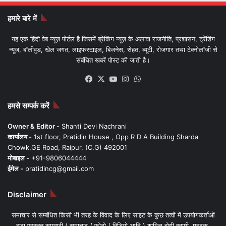
हमारे बारे में
यह एक हिंदी वेब न्यूज़ पोर्टल है जिसमें ब्रेकिंग न्यूज़ के अलावा राजनीति, प्रशासन, ट्रेंडिंग
न्यूज, बॉलीवुड, खेल जगत, लाइफस्टाइल, बिजनेस, सेहत, ब्यूटी, रोजगार तथा टेक्नोलॉजी से
संबंधित खबरें पोस्ट की जाती है।
Facebook
X
YouTube
Instagram
WhatsApp
हमसे सम्पर्क करें
Owner & Editor -
Shanti Devi Nachrani
कार्यालय -
1st floor, Pratidin House , Opp R D A Building Sharda
Chowk,GE Road, Raipur, (C.G) 492001
मोबाइल -
+91-9806044444
ईमेल -
pratidincg@gmail.com
Disclaimer
समाचार से सम्बंधित किसी भी तरह के विवाद के लिए साइट के कुछ तत्वों में उपयोगकर्ताओं
द्वारा प्रस्तुत सामग्री ( समाचार / फोटो / विडियो आदि ) शामिल होगी स्वामी, मुद्रक,