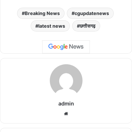
Breaking News
cgupdatenews
latest news
छत्तीसगढ़
admin
We
bsi
te