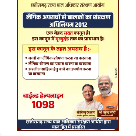
र
इ
न्सि
न
रे
ट
र
म
शी
न
का
शु
भा
रं
भ