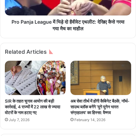
ए
j
से
a
ने
L
ट
e
Pro Panja League में भिड़े दो हैवीवेट एथलीट: देखिए कैसे गरमा
री
a
गया मैच का माहौल
नै
g
प
u
कि
e
Related Articles
न
में
वें
भि
डिं
ड़े
ग
दो
औ
है
र
वी
इ
वे
न्सि
ट
SIR के तहत चुनाव आयोग की बड़ी
अब सेवा तीर्थ में होंगी कैबिनेट बैठकें, नॉर्थ-
न
ए
कार्रवाई, 4 राज्यों में 22 लाख से ज्यादा
साउथ ब्लॉक बनेंगे ‘युगे युगेन भारत
रे
थ
वोटरों के नाम हटाए गए
संग्रहालय’ का हिस्सा: वैष्णव
ट
ली
July 7, 2026
February 14, 2026
र
ट
म
:
शी