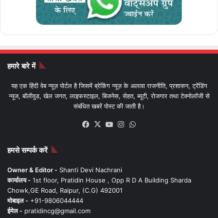
हमारे बारे में
यह एक हिंदी वेब न्यूज़ पोर्टल है जिसमें ब्रेकिंग न्यूज़ के अलावा राजनीति, प्रशासन, ट्रेंडिंग
न्यूज, बॉलीवुड, खेल जगत, लाइफस्टाइल, बिजनेस, सेहत, ब्यूटी, रोजगार तथा टेक्नोलॉजी से
संबंधित खबरें पोस्ट की जाती है।
Facebook
X
YouTube
Instagram
WhatsApp
हमसे सम्पर्क करें
Owner & Editor -
Shanti Devi Nachrani
कार्यालय -
1st floor, Pratidin House , Opp R D A Building Sharda
Chowk,GE Road, Raipur, (C.G) 492001
मोबाइल -
+91-9806044444
ईमेल -
pratidincg@gmail.com