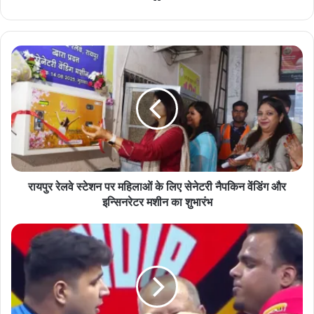
bsi
te
रा
य
पु
र
रे
ल
वे
स्टे
श
न
रायपुर रेलवे स्टेशन पर महिलाओं के लिए सेनेटरी नैपकिन वेंडिंग और
प
इन्सिनरेटर मशीन का शुभारंभ
र
म
P
हि
r
ला
o
ओं
P
के
a
लि
n