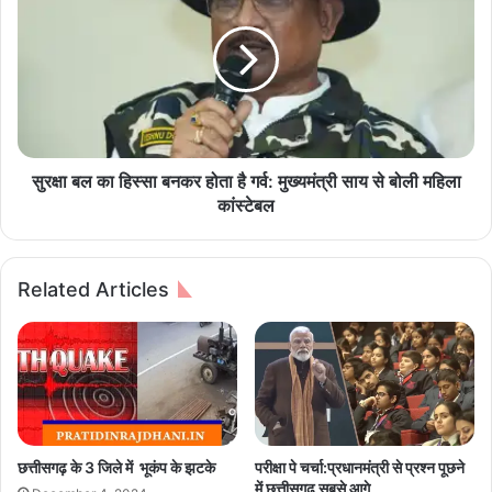
क
क्षा
है
ब
सु
ल
शा
का
स
हि
न
स्सा
-
ब
ओ
न
सुरक्षा बल का हिस्सा बनकर होता है गर्व: मुख्यमंत्री साय से बोली महिला
.
क
कांस्टेबल
पी
र
.
हो
चौ
ता
Related Articles
ध
है
री
ग
र्व
:
मु
ख्य
मं
त्री
छत्तीसगढ़ के 3 जिले में भूकंप के झटके
परीक्षा पे चर्चा:प्रधानमंत्री से प्रश्न पूछने
सा
में छत्तीसगढ़ सबसे आगे