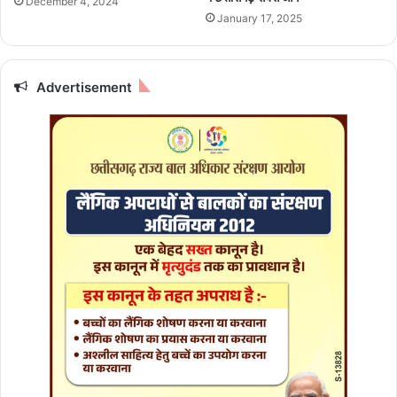
December 4, 2024
य
January 17, 2025
से
बो
ली
म
Advertisement
हि
ला
कां
स्टे
ब
ल