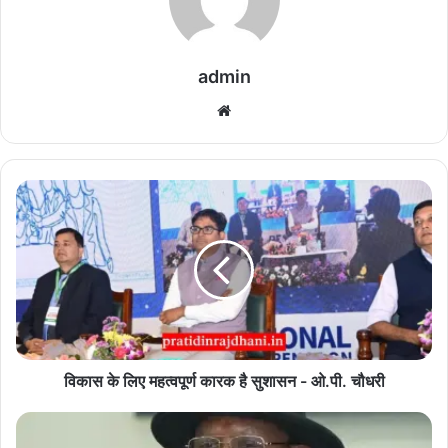
admin
We
bsi
te
वि
का
स
के
लि
ए
म
ह
त्व
पू
विकास के लिए महत्वपूर्ण कारक है सुशासन - ओ.पी. चौधरी
र्ण
का
सु
र
र