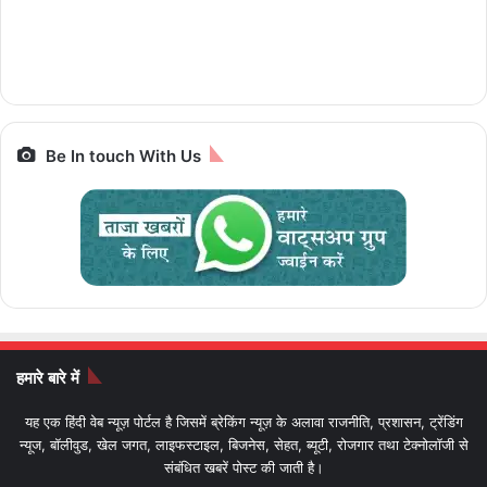
चलेगी 10 पैसे प्रति
iPhone से Pixel तक
रैम और 5G सपोर्ट के साथ
ज्योतिर्लिंग यात्रा, जानें पूरा
किलोमीटर e-Luna
स्मार्टफोन पर बेस्ट डील्स,
पैकेज और किराया IRCTC
Prime,सस्ती इलेक्ट्रिक
आज आखिरी मौका
Bharat Gaurav
बाइक
Be In touch With Us
हमारे बारे में
यह एक हिंदी वेब न्यूज़ पोर्टल है जिसमें ब्रेकिंग न्यूज़ के अलावा राजनीति, प्रशासन, ट्रेंडिंग
न्यूज, बॉलीवुड, खेल जगत, लाइफस्टाइल, बिजनेस, सेहत, ब्यूटी, रोजगार तथा टेक्नोलॉजी से
संबंधित खबरें पोस्ट की जाती है।