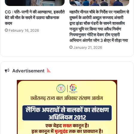
t
ति
i
क्र
CG : पति-पत्नी ने की आत्महत्या, इकलौते
महापौर मीनल चौबे के निर्देश पर नाबालिग से
o
म
बेटे की मौत के सदमे में उठाया खौफनाक
दुष्कर्म के आरोपी अब्दुल सज्जाद अंसारी
n
ण
कदम
द्वारा झंडा चौक पंडरी के सामने शासकीय
s
ह
नजूल भूमि पर किया गया अवैध निर्माण
February 16, 2026
का
टा
नियमानुसार नोटिस देकर टीम प्रहरी
ब
अभियान अंतर्गत जोन 3 क्षेत्र में तोड़ा गया
या
ड़ा
,
January 21, 2026
नि
2
वे
3
श
वि
Advertisement
प्र
ज्ञा
स्ता
प
व
न
बो
र्ड
ज
ब्त