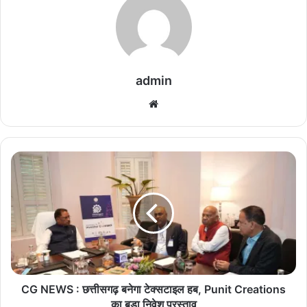
admin
We
bsi
te
C
G
N
E
W
S
:
छ
त्ती
स
CG NEWS : छत्तीसगढ़ बनेगा टेक्सटाइल हब, Punit Creations
ग
का बड़ा निवेश प्रस्ताव