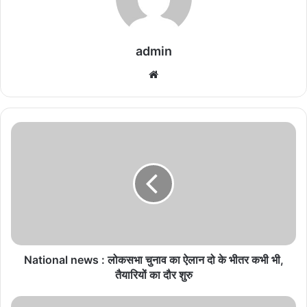
admin
We
bsi
te
N
a
t
i
o
n
a
l
n
e
National news : लोकसभा चुनाव का ऐलान दो के भीतर कभी भी,
w
तैयारियों का दौर शुरु
s
:
आ