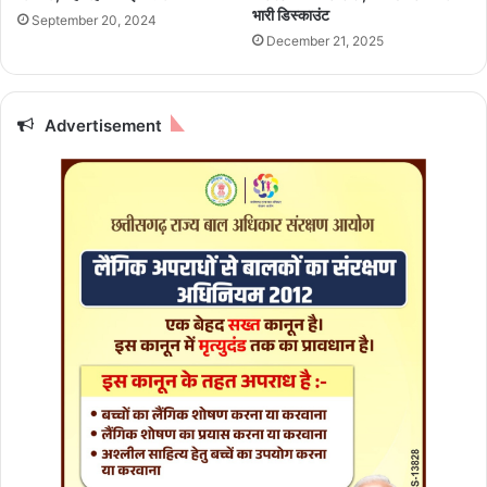
या
व
भारी डिस्काउंट
September 20, 2024
रि
क
December 21, 2025
यों
गि
का
र
दौ
फ्ता
र
र
Advertisement
शु
रु