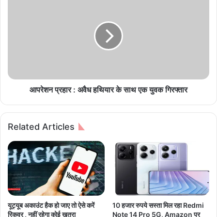
लो
प
क
रे
स
श
भा
न
चु
प्र
ना
हा
व
र
का
:
ऐ
अ
आपरेशन प्रहार : अवैध हथियार के साथ एक युवक गिरफ्तार
ला
वै
न
ध
दो
ह
Related Articles
के
थि
भी
या
त
र
र
के
क
सा
भी
थ
भी
ए
,
क
यूट्यूब अकाउंट हैक हो जाए तो ऐसे करें
10 हजार रुपये सस्ता मिल रहा Redmi
तै
यु
रिकवर , नहीं रहेगा कोई खतरा
Note 14 Pro 5G, Amazon पर