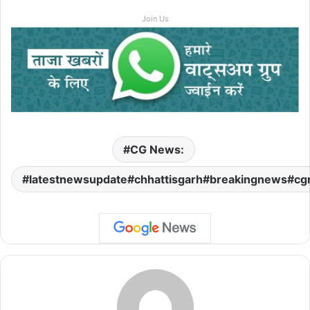
Join Us
CG News:
latestnewsupdate#chhattisgarh#breakingnews#cg