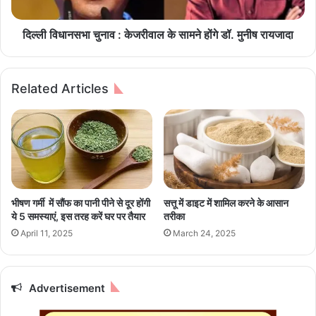
S
चु
t
ना
u
व
दिल्ली विधानसभा चुनाव : केजरीवाल के सामने होंगे डॉ. मुनीष रायजादा
d
:
e
के
n
ज
Related Articles
t
री
D
वा
a
ल
y
के
?
सा
म
ने
हों
भीषण गर्मी में सौंफ का पानी पीने से दूर होंगी
सत्तू में डाइट में शामिल करने के आसान
गे
ये 5 समस्याएं, इस तरह करें घर पर तैयार
तरीका
डॉ
April 11, 2025
March 24, 2025
.
मु
नी
ष
Advertisement
रा
य