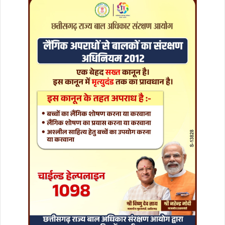
जा
दा