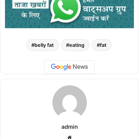
belly fat
eating
fat
admin
We