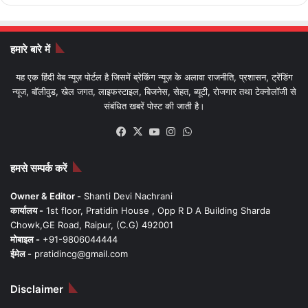
हमारे बारे में
यह एक हिंदी वेब न्यूज़ पोर्टल है जिसमें ब्रेकिंग न्यूज़ के अलावा राजनीति, प्रशासन, ट्रेंडिंग
न्यूज, बॉलीवुड, खेल जगत, लाइफस्टाइल, बिजनेस, सेहत, ब्यूटी, रोजगार तथा टेक्नोलॉजी से
संबंधित खबरें पोस्ट की जाती है।
Facebook
X
YouTube
Instagram
WhatsApp
हमसे सम्पर्क करें
Owner & Editor -
Shanti Devi Nachrani
कार्यालय -
1st floor, Pratidin House , Opp R D A Building Sharda
Chowk,GE Road, Raipur, (C.G) 492001
मोबाइल -
+91-9806044444
ईमेल -
pratidincg@gmail.com
Disclaimer